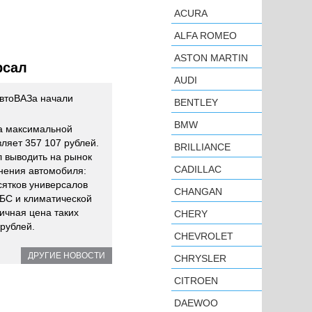
ACURA
ALFA ROMEO
ASTON MARTIN
рсал
AUDI
втоВАЗа начали
BENTLEY
BMW
а максимальной
ляет 357 107 рублей.
BRILLIANCE
л выводить на рынок
CADILLAC
нения автомобиля:
сятков универсалов
CHANGAN
АБС и климатической
ичная цена таких
CHERY
рублей.
CHEVROLET
ДРУГИЕ НОВОСТИ
CHRYSLER
CITROEN
DAEWOO