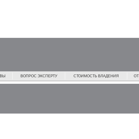
ЙВЫ
ВОПРОС ЭКСПЕРТУ
СТОИМОСТЬ ВЛАДЕНИЯ
О