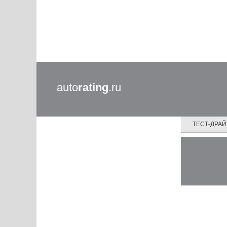
auto
rating
.ru
ТЕСТ-ДРА