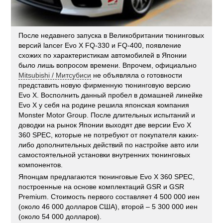
После недавнего запуска в Великобритании тюнинговых
версий lancer Evo X FQ-330 и FQ-400, появление
схожих по характеристикам автомобилей в Японии
было лишь вопросом времени. Впрочем, официально
Mitsubishi / Митсубиси
не объявляла о готовности
представить новую фирменную тюнинговую версию
Evo X. Восполнить данный пробел в домашней линейке
Evo X у себя на родине решила японская компания
Monster Motor Group. После длительных испытаний и
доводки на рынок Японии выходят две версии Evo X
360 SPEC, которые не потребуют от покупателя каких-
либо дополнительных действий по настройке авто или
самостоятельной установки внутренних тюнинговых
компонентов.
Японцам предлагаются тюнинговые Evo X 360 SPEC,
построенные на основе комплектаций GSR и GSR
Premium. Стоимость первого составляет 4 500 000 иен
(около 46 000 долларов США), второй – 5 300 000 иен
(около 54 000 долларов).