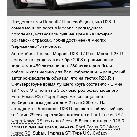
Представители
Renault / Рено
сообщают, что R26.R,
самая мощная версия Megane предыдущего
поколения, установила лучшее время на четырех
британских трассах, побив достижения многих
"заряженных" хэтчбеков.
Автомобиль Renault Megane R26.R / Рено Меган R26.R
поступил в продажу в октябре 2008 ограниченным
тиражом в 450 экземпляров, 230 из которых были
собраны специально для Великобритании. Французский
автопроизводитель объявил, что на тестах R26.R в
Сильверстоуне время лучшего круга составило - 1 мин
19,4 сек. Это почти на 3 сек быстрее более мощного
Ford Focus RS / Форд Фокус RS
, оснащенного
турбированным двигателем 2,5 л в 300 л.с. На
автодроме в Бедфорде R26.R прошел свой лучший круг
за 1 мин 29 сек, превзойдя показатели
Ford Focus RS /
Форд Фокус RS
почти на 2 сек. В Брюнгтингторпе R26.R
показал лучшее время, нежели
Ford Focus RS / Форд
Фокус RS
, Subaru Impreza STi Type UK / Субару