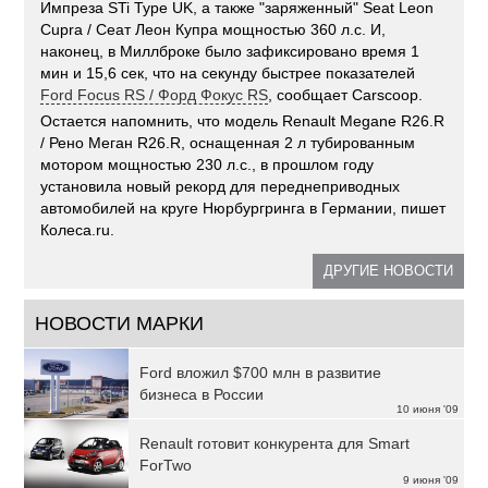
Импреза STi Type UK, а также "заряженный" Seat Leon
Cupra / Сеат Леон Купра мощностью 360 л.с. И,
наконец, в Миллброке было зафиксировано время 1
мин и 15,6 сек, что на секунду быстрее показателей
Ford Focus RS / Форд Фокус RS
, сообщает Carscoop.
Остается напомнить, что модель Renault Megane R26.R
/ Рено Меган R26.R, оснащенная 2 л тубированным
мотором мощностью 230 л.с., в прошлом году
установила новый рекорд для переднеприводных
автомобилей на круге Нюрбургринга в Германии, пишет
Колеса.ru.
ДРУГИЕ НОВОСТИ
НОВОСТИ МАРКИ
Ford вложил $700 млн в развитие
бизнеса в России
10 июня '09
Renault готовит конкурента для Smart
ForTwo
9 июня '09