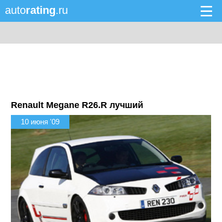
auto
rating
.ru
Renault Megane R26.R лучший
10 июня '09