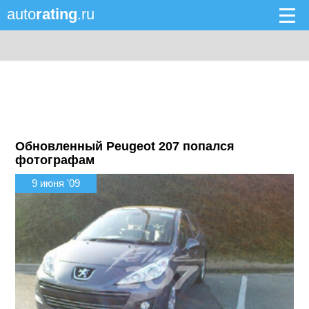
auto
rating
.ru
Обновленный Peugeot 207 попался
фотографам
9 июня '09