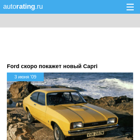
auto
rating
.ru
Ford скоро покажет новый Capri
3 июня '09