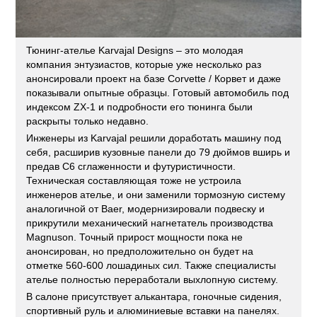
Тюнинг-ателье Karvajal Designs – это молодая
компания энтузиастов, которые уже несколько раз
анонсировали проект на базе Corvette / Корвет и даже
показывали опытные образцы. Готовый автомобиль под
индексом ZX-1 и подробности его тюнинга были
раскрыты только недавно.
Инженеры из Karvajal решили доработать машину под
себя, расширив кузовные панели до 79 дюймов вширь и
предав C6 сглаженности и футуристичности.
Техническая составляющая тоже не устроила
инженеров ателье, и они заменили тормозную систему
аналогичной от Baer, модернизировали подвеску и
прикрутили механический нагнетатель производства
Magnuson. Точный прирост мощности пока не
анонсирован, но предположительно он будет на
отметке 560-600 лошадиных сил. Также специалисты
ателье полностью переработали выхлопную систему.
В салоне присутствует алькантара, гоночные сидения,
спортивный руль и алюминиевые вставки на панелях.