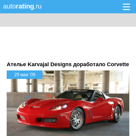
auto
rating
.ru
Ателье Karvajal Designs доработало Corvette
29 мая '09