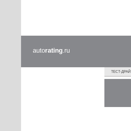
auto
rating
.ru
ТЕСТ-ДРА