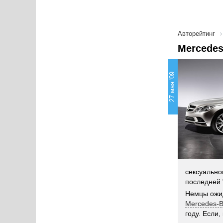
Авторейтинг
Mercedes
27 мая '09
сексуально
последней 
Немцы ожид
Mercedes-B
году. Если