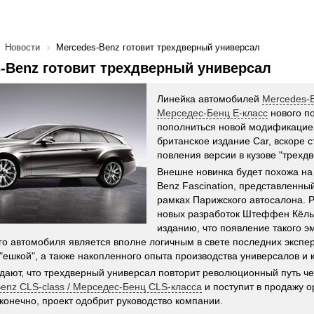
Новости
Mercedes-Benz готовит трехдверный универсал
-Benz готовит трехдверный универсал
Линейка автомобилей
Mercedes-B
Мерседес-Бенц E-класс
нового п
пополниться новой модификацие
британское издание Car, вскоре с
повления версии в кузове "трехд
Внешне новинка будет похожа на
Benz Fascination, представленны
рамках Парижского автосалона. 
новых разработок Штеффен Кёль
изданию, что появление такого э
го автомобиля является вполне логичным в свете последних экспе
"ешкой", а также накопленного опыта производства универсалов и к
ают, что трехдверный универсал повторит революционный путь че
enz CLS-class / Мерседес-Бенц CLS-класса
и поступит в продажу о
, конечно, проект одобрит руководство компании.