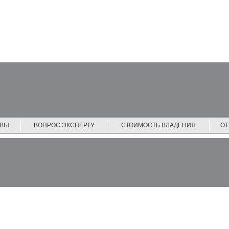
ЙВЫ
ВОПРОС ЭКСПЕРТУ
СТОИМОСТЬ ВЛАДЕНИЯ
О