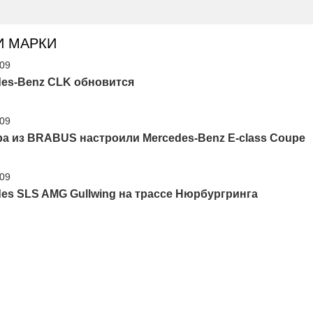
И МАРКИ
'09
des-Benz CLK обновится
'09
а из BRABUS настроили Mercedes-Benz E-class Coupe
'09
es SLS AMG Gullwing на трассе Нюрбургринга