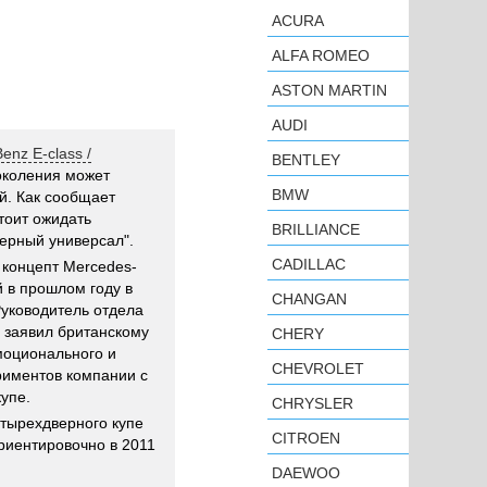
ACURA
ALFA ROMEO
ASTON MARTIN
AUDI
enz E-class /
BENTLEY
околения может
BMW
й. Как сообщает
тоит ожидать
BRILLIANCE
верный универсал".
CADILLAC
 концепт Mercedes-
й в прошлом году в
CHANGAN
Руководитель отдела
 заявил британскому
CHERY
моционального и
CHEVROLET
риментов компании с
упе.
CHRYSLER
тырехдверного купе
CITROEN
риентировочно в 2011
DAEWOO