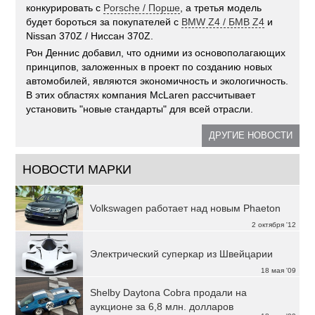
конкурировать с
Porsche / Порше
, а третья модель
будет бороться за покупателей с
BMW Z4 / БМВ Z4
и
Nissan 370Z / Ниссан 370Z.
Рон Деннис добавил, что одними из основополагающих
принципов, заложенных в проект по созданию новых
автомобилей, являются экономичность и экологичность.
В этих областях компания McLaren рассчитывает
установить "новые стандарты" для всей отрасли.
ДРУГИЕ НОВОСТИ
НОВОСТИ МАРКИ
Volkswagen работает над новым Phaeton
2 октября '12
Электрический суперкар из Швейцарии
18 мая '09
Shelby Daytona Cobra продали на
аукционе за 6,8 млн. долларов