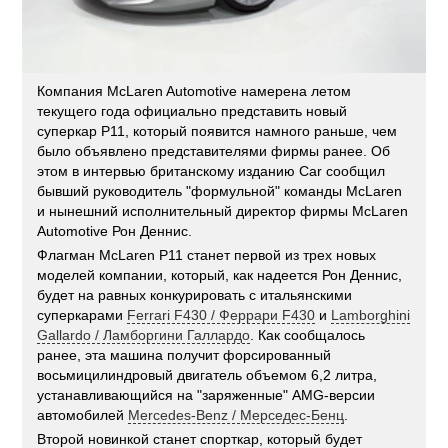
Компания McLaren Automotive намерена летом
текущего года официально представить новый
суперкар P11, который появится намного раньше, чем
было объявлено представителями фирмы ранее. Об
этом в интервью британскому изданию Car сообщил
бывший руководитель "формульной" команды McLaren
и нынешний исполнительный директор фирмы McLaren
Automotive Рон Деннис.
Флагман McLaren P11 станет первой из трех новых
моделей компании, который, как надеется Рон Деннис,
будет на равных конкурировать с итальянскими
суперкарами
Ferrari F430 / Феррари F430
и
Lamborghini
Gallardo / Ламборгини Галлардо
. Как сообщалось
ранее, эта машина получит форсированный
восьмицилиндровый двигатель объемом 6,2 литра,
устанавливающийся на "заряженные" AMG-версии
автомобилей
Mercedes-Benz / Мерседес-Бенц
.
Второй новинкой станет спорткар, который будет