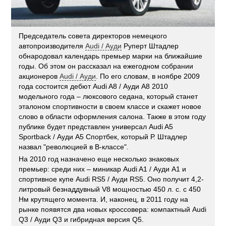
Председатель совета директоров немецкого
автопроизводителя
Audi / Ауди
Руперт Штадлер
обнародовал календарь премьер марки на ближайшие
годы. Об этом он рассказал на ежегодном собрании
акционеров
Audi / Ауди
. По его словам, в ноябре 2009
года состоится дебют Audi A8 / Ауди А8 2010
модельного года – люксового седана, который станет
эталоном спортивности в своем классе и скажет новое
слово в области оформления салона. Также в этом году
публике будет представлен универсал Audi A5
Sportback / Ауди А5 Спортбек, который Р. Штадлер
назвал "революцией в B-классе".
На 2010 год назначено еще несколько знаковых
премьер: среди них – миникар Audi A1 / Ауди А1 и
спортивное купе Audi RS5 / Ауди RS5. Оно получит 4,2-
литровый безнаддувный V8 мощностью 450 л. с. с 450
Нм крутящего момента. И, наконец, в 2011 году на
рынке появятся два новых кроссовера: компактный Audi
Q3 / Ауди Q3 и гибридная версия Q5.