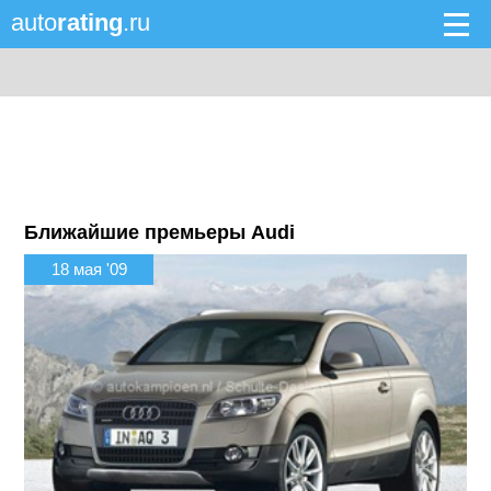
auto
rating
.ru
Ближайшие премьеры Audi
18 мая '09