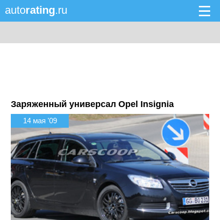
auto
rating
.ru
Заряженный универсал Opel Insignia
14 мая '09