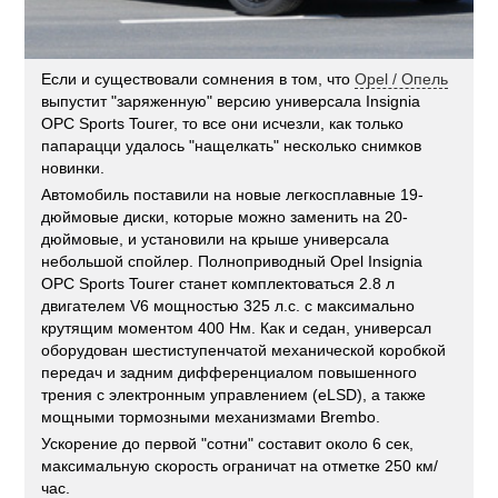
Если и существовали сомнения в том, что
Opel / Опель
выпустит "заряженную" версию универсала Insignia
OPC Sports Tourer, то все они исчезли, как только
папарацци удалось "нащелкать" несколько снимков
новинки.
Автомобиль поставили на новые легкосплавные 19-
дюймовые диски, которые можно заменить на 20-
дюймовые, и установили на крыше универсала
небольшой спойлер. Полноприводный Opel Insignia
OPC Sports Tourer станет комплектоваться 2.8 л
двигателем V6 мощностью 325 л.с. с максимально
крутящим моментом 400 Нм. Как и седан, универсал
оборудован шестиступенчатой механической коробкой
передач и задним дифференциалом повышенного
трения с электронным управлением (eLSD), а также
мощными тормозными механизмами Brembo.
Ускорение до первой "сотни" составит около 6 сек,
максимальную скорость ограничат на отметке 250 км/
час.