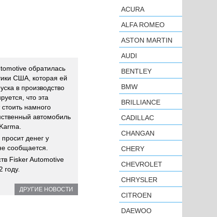
ACURA
ALFA ROMEO
ASTON MARTIN
AUDI
tomotive обратилась
BENTLEY
тики США, которая ей
BMW
уска в производство
уется, что эта
BRILLIANCE
 стоить намного
нственный автомобиль
CADILLAC
Karma.
CHANGAN
 просит денег у
не сообщается.
CHERY
в Fisker Automotive
CHEVROLET
 году.
CHRYSLER
ДРУГИЕ НОВОСТИ
CITROEN
DAEWOO