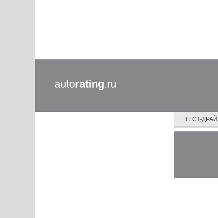
auto
rating
.ru
ТЕСТ-ДРА