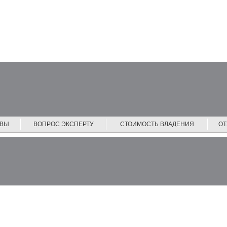
ЙВЫ
ВОПРОС ЭКСПЕРТУ
СТОИМОСТЬ ВЛАДЕНИЯ
О