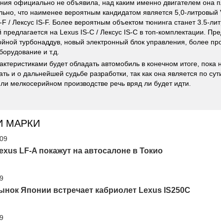
ния официально не объявила, над каким именно двигателем она п
ьно, что наименее вероятным кандидатом является 5,0-литровый
S-F / Лексус IS-F. Более вероятным объектом тюнинга станет 3.5-л
 предлагается на Lexus IS-C / Лексус IS-C в топ-комплектации. Пре
ойной турбонаддув, новый электронный блок управления, более пр
борудование и т.д.
актеристиками будет обладать автомобиль в конечном итоге, пока н
ать и о дальнейшей судьбе разработки, так как она является по сут
ли мелкосерийном производстве речь вряд ли будет идти.
И МАРКИ
'09
exus LF-A покажут на автосалоне в Токио
09
нок Японии встречает кабриолет Lexus IS250C
09