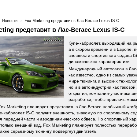
Новости
Fox Marketing представит в Лас-Вегасе Lexus IS-C
eting представит в Лас-Вегасе Lexus IS-C
Купе-кабриолет, выходящий на р
а в скором времени и в Европе, 
внешности спортивного седана IS-
динамические характеристики.
Международный автосалон в Лас
как известно, одно из самых ува
мире тюнинга и высоких технолог
но и в автоиндустрии как таковой
открытия, компании-участники а
разработки, чтобы привлечь мак
ox Marketing планирует представить в Лас-Вегасе необычный «ги
пе-кабриолет IS-C получит внешность, знакомую по спортивному сед
ся передней части и аэродинамического обвеса. Но спортивный ха
 только внешний вид. Fox Marketing планирует полностью перерабо
также серьезному тюнингу подвергнут двигатель.