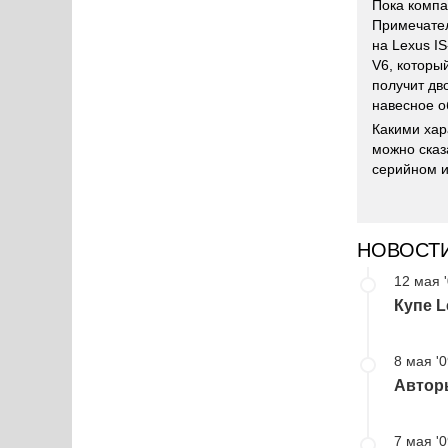
Пока компа
Примечател
на Lexus I
V6, который
получит дв
навесное о
Какими хар
можно сказ
серийном и
НОВОСТ
12 мая 
Купе L
8 мая '
Авторы
7 мая '