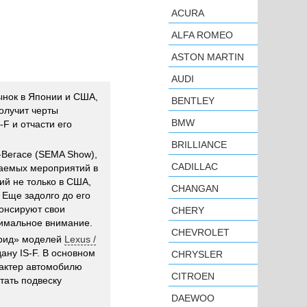
ACURA
ALFA ROMEO
ASTON MARTIN
AUDI
ынок в Японии и США,
BENTLEY
получит черты
BMW
F и отчасти его
BRILLIANCE
-Вегасе (SEMA Show),
CADILLAC
жаемых мероприятий в
ий не только в США,
CHANGAN
. Еще задолго до его
нонсируют свои
CHERY
симальное внимание.
CHEVROLET
брид» моделей
Lexus /
ану IS-F. В основном
CHRYSLER
рактер автомобилю
CITROEN
тать подвеску
DAEWOO