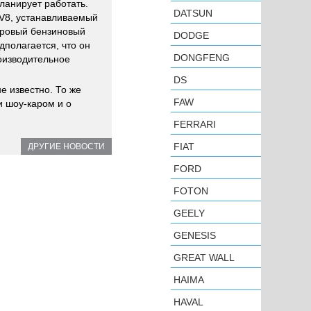
ланирует работать.
DATSUN
 V8, устанавливаемый
итровый бензиновый
DODGE
дполагается, что он
DONGFENG
оизводительное
DS
е известно. То же
FAW
и шоу-каром и о
FERRARI
FIAT
ДРУГИЕ НОВОСТИ
FORD
FOTON
GEELY
GENESIS
GREAT WALL
HAIMA
HAVAL