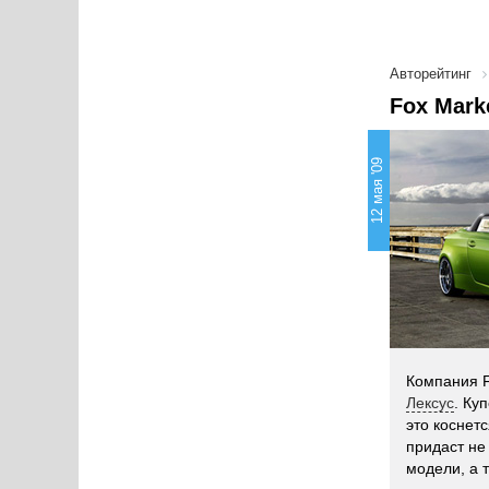
Авторейтинг
Fox Mark
12 мая '09
Компания F
Лексус
. Ку
это коснет
придаст не
модели, а 