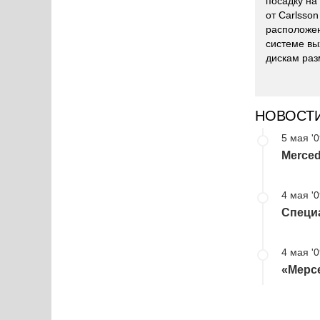
посадку на
от Carlsso
расположен
системе вы
дискам раз
НОВОСТ
5 мая '
Merced
4 мая '
Специа
4 мая '
«Мерсе