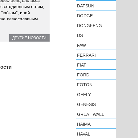
седес-Бенц E-класса
DATSUN
, светодиодным огням,
 "юбкам", иной
DODGE
кже легкосплавным
DONGFENG
DS
ДРУГИЕ НОВОСТИ
FAW
FERRARI
FIAT
ности
FORD
FOTON
GEELY
GENESIS
GREAT WALL
HAIMA
HAVAL