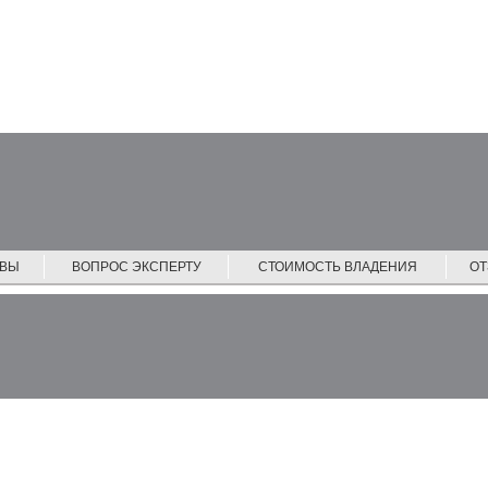
ЙВЫ
ВОПРОС ЭКСПЕРТУ
СТОИМОСТЬ ВЛАДЕНИЯ
О