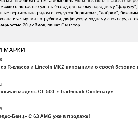
 43 мм. В общем потоке автомобиль
Mercedes-Benz E-classa / Мер
n можно с легкостью узнать благодаря новому переднему "фартуку"
ные вертикально рядом с воздухозаборниками, "жабрам", боковым
хлопа с четырьмя патрубками, диффузору, заднему спойлеру, а та
мерностью 20 дюймов, пишет Carscoop.
И МАРКИ
09
es R-класса и Lincoln MKZ напомнили о своей безопас
09
льная модель CL 500: «Trademark Centenary»
09
дес-Бенц» С 63 AMG уже в продаже!