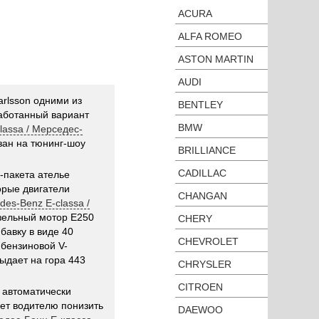
ACURA
ALFA ROMEO
ASTON MARTIN
AUDI
rlsson одними из
BENTLEY
аботанный вариант
BMW
lassa / Мерседес-
зан на тюнинг-шоу
BRILLIANCE
CADILLAC
-пакета ателье
орые двигатели
CHANGAN
des-Benz E-classa /
изельный мотор E250
CHERY
бавку в виде 40
CHEVROLET
 бензиновой V-
ыдает на гора 443
CHRYSLER
CITROEN
 автоматически
ет водителю понизить
DAEWOO