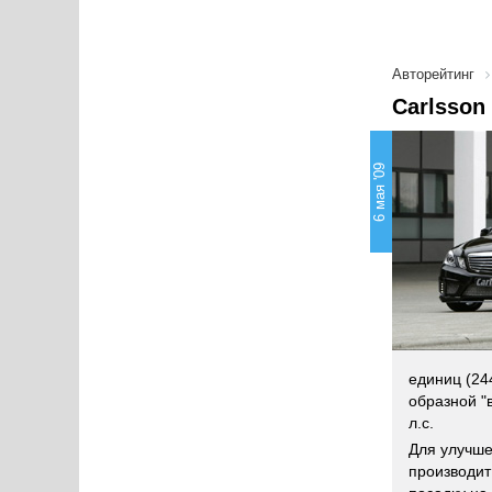
Авторейтинг
Carlsson
6 мая '09
единиц (24
образной "
л.с.
Для улучше
производит