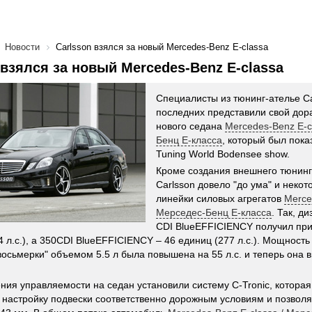
Новости
Carlsson взялся за новый Mercedes-Benz E-classa
 взялся за новый Mercedes-Benz E-classa
Специалисты из тюнинг-ателье Ca
последних представили свой дор
нового седана
Mercedes-Benz E-c
Бенц E-класса
, который был пока
Tuning World Bodensee show.
Кроме создания внешнего тюнинг
Carlsson довело "до ума" и некот
линейки силовых агрегатов
Merce
Мерседес-Бенц E-класса
. Так, д
CDI BlueEFFICIENCY получил при
4 л.с.), а 350CDI BlueEFFICIENCY – 46 единиц (277 л.с.). Мощность
восьмерки" объемом 5.5 л была повышена на 55 л.с. и теперь она в
ния управляемости на седан установили систему C-Tronic, которая
 настройку подвески соответственно дорожным условиям и позволя