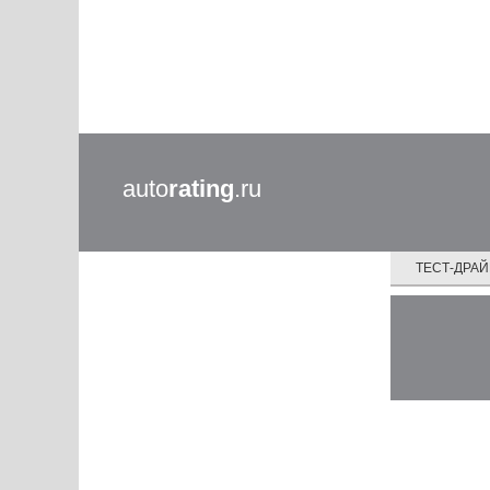
auto
rating
.ru
ТЕСТ-ДРА