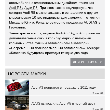
автомобилей с эмоциональным дизайном, таких как
Audi R8 / Ауди R8
. При этом важно подчеркнуть, что
сегодня Audi R8 можно заказать в оснащении с другим
классическим 10-цилиндровым двигателем», – отметил
Михаэль-Юлиус Ренц, директор по продажам AUDI AG в
Германии.
Заняв третье место, модель
Audi A6 / Ауди А6
принесла
дополнительные очки в копилку марки с четырьмя
кольцами, став лучшим автомобилем в категории
«Современный полноразмерный автомобиль». Конкурс
«Классика будущего» проходит каждые два года.
ДРУГИЕ НОВОСТИ
НОВОСТИ МАРКИ
Audi A3 появится в продаже в 2011 году
5 мая '09
AVUS выкрасила Audi A5 в черный цвет
5 мая '09