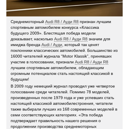
Среднемоторный
Audi R8 / Ауди R8
признан лучшим
спортивным автомобилем конкурса «Классика
будущего 2009». Блестящая победа модели
доказывает, насколько
Audi R8 / Ауди R8
значим для
имиджа бренда
Audi / Ауди
, который так ценят
поклонники классических автомобилей. Большинство из
16000 читателей журнала “Motor Klassik”, принявших
участие в голосовании, признали
Audi R8 / Ауди R8
лучшим спортивным автомобилем, обладающим
огромным потенциалом стать настоящей классикой в
будущем!
В 2009 году немецкий журнал проводил уже четвертое
голосование среди читателей. Помимо 78 моделей,
произведенных после 1979 года и уже успевших стать
настоящей классикой автомобилестроения, читатели
также выбирали лучших из 168 современных моделей в
семи соответствующих категориях. «Эта победа
подтверждает правильность нашего решения о
продолжении производства среднемоторных