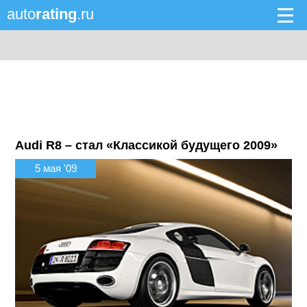
auto
rating
.ru
Audi R8 – стал «Классикой будущего 2009»
5 мая '09