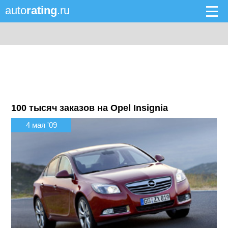
auto
rating
.ru
100 тысяч заказов на Opel Insignia
4 мая '09