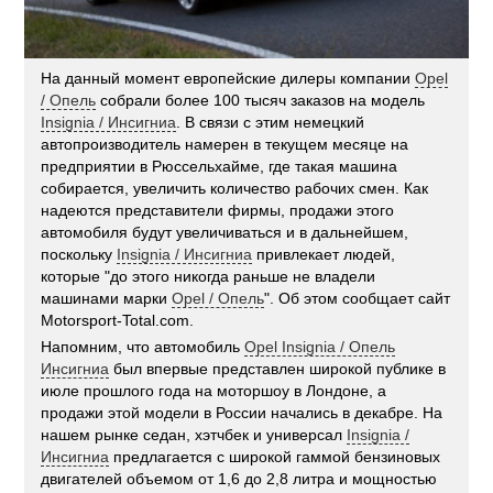
На данный момент европейские дилеры компании
Opel
/ Опель
собрали более 100 тысяч заказов на модель
Insignia / Инсигниа
. В связи с этим немецкий
автопроизводитель намерен в текущем месяце на
предприятии в Рюссельхайме, где такая машина
собирается, увеличить количество рабочих смен. Как
надеются представители фирмы, продажи этого
автомобиля будут увеличиваться и в дальнейшем,
поскольку
Insignia / Инсигниа
привлекает людей,
которые "до этого никогда раньше не владели
машинами марки
Opel / Опель
". Об этом сообщает сайт
Motorsport-Total.com.
Напомним, что автомобиль
Opel Insignia / Опель
Инсигниа
был впервые представлен широкой публике в
июле прошлого года на моторшоу в Лондоне, а
продажи этой модели в России начались в декабре. На
нашем рынке седан, хэтчбек и универсал
Insignia /
Инсигниа
предлагается с широкой гаммой бензиновых
двигателей объемом от 1,6 до 2,8 литра и мощностью