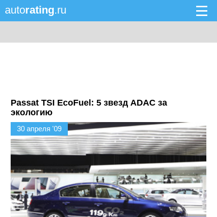
auto
rating
.ru
Passat TSI EcoFuel: 5 звезд ADAC за
экологию
30 апреля '09