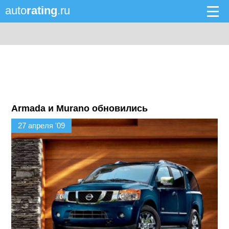
auto
rating
.ru
Armada и Murano обновились
27 апреля '09