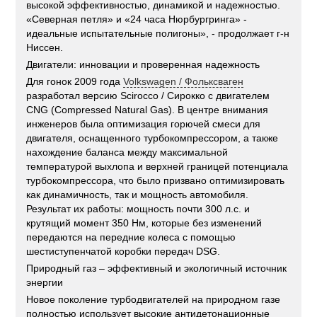
высокой эффективностью, динамикой и надежностью.
«Северная петля» и «24 часа Нюрбургринга» -
идеальные испытательные полигоны», - продолжает г-н
Ниссен.
Двигатели: инновации и проверенная надежность
Для гонок 2009 года
Volkswagen / Фольксваген
разработал версию Scirocco / Сирокко с двигателем
CNG (Compressed Natural Gas). В центре внимания
инженеров была оптимизация горючей смеси для
двигателя, оснащенного турбокомпрессором, а также
нахождение баланса между максимальной
температурой выхлопа и верхней границей потенциала
турбокомпрессора, что было призвано оптимизировать
как динамичность, так и мощность автомобиля.
Результат их работы: мощность почти 300 л.с. и
крутящий момент 350 Нм, которые без изменений
передаются на передние колеса с помощью
шестиступенчатой коробки передач DSG.
Природный газ – эффективный и экологичный источник
энергии
Новое поколение турбодвигателей на природном газе
полностью использует высокие антидетонационные