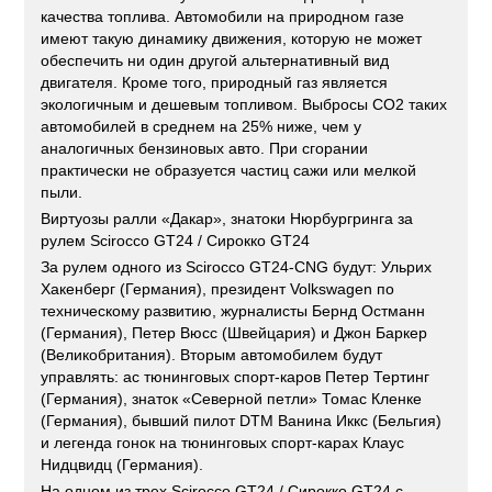
качества топлива. Автомобили на природном газе
имеют такую динамику движения, которую не может
обеспечить ни один другой альтернативный вид
двигателя. Кроме того, природный газ является
экологичным и дешевым топливом. Выбросы CO2 таких
автомобилей в среднем на 25% ниже, чем у
аналогичных бензиновых авто. При сгорании
практически не образуется частиц сажи или мелкой
пыли.
Виртуозы ралли «Дакар», знатоки Нюрбургринга за
рулем Scirocco GT24 / Сирокко GT24
За рулем одного из Scirocco GT24-CNG будут: Ульрих
Хакенберг (Германия), президент Volkswagen по
техническому развитию, журналисты Бернд Остманн
(Германия), Петер Вюсс (Швейцария) и Джон Баркер
(Великобритания). Вторым автомобилем будут
управлять: ас тюнинговых спорт-каров Петер Тертинг
(Германия), знаток «Северной петли» Томас Кленке
(Германия), бывший пилот DTM Ванина Иккс (Бельгия)
и легенда гонок на тюнинговых спорт-карах Клаус
Нидцвидц (Германия).
На одном из трех Scirocco GT24 / Сирокко GT24 с