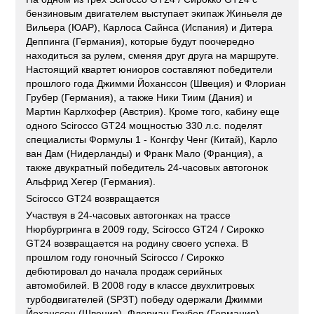
бензиновым двигателем выступает экипаж Жиньеля де
Вильера (ЮАР), Карлоса Сайнса (Испания) и Дитера
Деппинга (Германия), которые будут поочередно
находиться за рулем, сменяя друг друга на маршруте.
Настоящий квартет юниоров составляют победители
прошлого года Джимми Йоханссон (Швеция) и Флориан
Грубер (Германия), а также Ники Тиим (Дания) и
Мартин Карлхофер (Австрия). Кроме того, кабину еще
одного Scirocco GT24 мощностью 330 л.с. поделят
специалисты Формулы 1 - Конгфу Ченг (Китай), Карло
ван Дам (Нидерланды) и Франк Мало (Франция), а
также двукратный победитель 24-часовых автогонок
Альфрид Хегер (Германия).
Scirocco GT24 возвращается
Участвуя в 24-часовых автогонках на трассе
Нюрбургринга в 2009 году, Scirocco GT24 / Сирокко
GT24 возвращается на родину своего успеха. В
прошлом году гоночный Scirocco / Сирокко
дебютировал до начала продаж серийных
автомобилей. В 2008 году в классе двухлитровых
турбодвигателей (SP3T) победу одержали Джимми
Йоханссон (Швеция), Флориан Грубер (Германия),