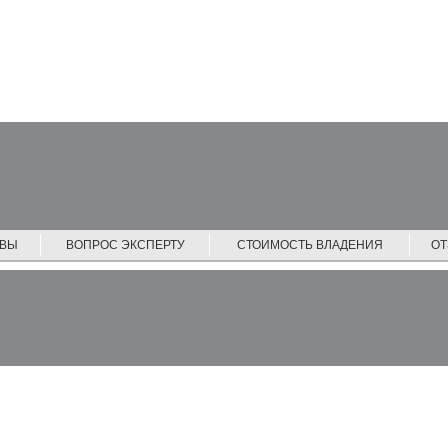
ЙВЫ
ВОПРОС ЭКСПЕРТУ
СТОИМОСТЬ ВЛАДЕНИЯ
О