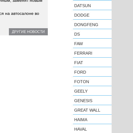
анным, заменят новым
DATSUN
ся на автосалоне во
DODGE
DONGFENG
ДРУГИЕ НОВОСТИ
DS
FAW
FERRARI
FIAT
FORD
FOTON
GEELY
GENESIS
GREAT WALL
HAIMA
HAVAL