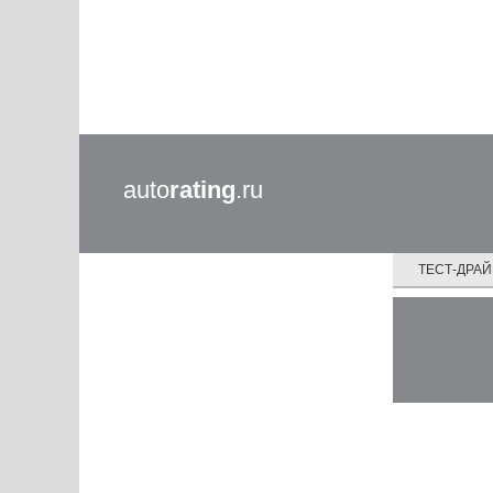
auto
rating
.ru
ТЕСТ-ДРА