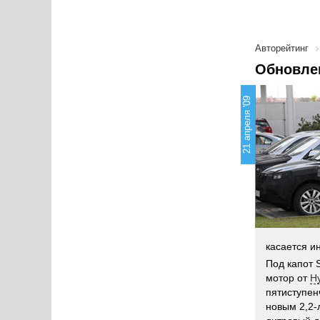
Авторейтинг
Обновлен
21 апреля '09
касается и
Под капот 
мотор от
H
пятиступен
новым 2,2-