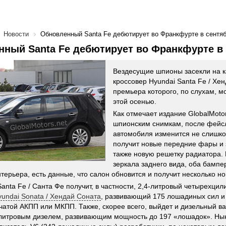
Новости
Обновленный Santa Fe дебютирует во Франкфурте в сентя
ный Santa Fe дебютирует во Франкфурте в
Вездесущие шпионы засекли на 
кроссовер Hyundai Santa Fe / Хе
премьера которого, по слухам, м
этой осенью.
Как отмечает издание GlobalMotor
шпионским снимкам, после фейс
автомобиля изменится не слишко
получит новые передние фары и 
также новую решетку радиатора.
зеркала заднего вида, оба бампер
нтерьера, есть данные, что салон обновится и получит несколько н
Santa Fe / Санта Фе получит, в частности, 2,4-литровый четырехц
yundai Sonata / Хендай Соната
, развивающий 175 лошадиных сил и
чатой АКПП или МКПП. Также, скорее всего, выйдет и дизельный ва
литровым дизелем, развивающим мощность до 197 «лошадок». Ны