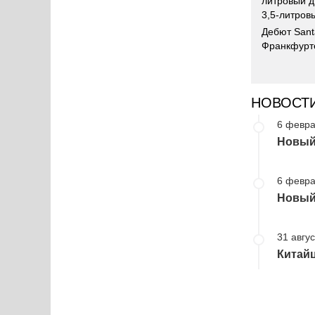
литровый д
3,5-литров
Дебют Sant
Франкфурте
НОВОСТ
6 февра
Новый 
6 февра
Новый 
31 авгус
Китайц