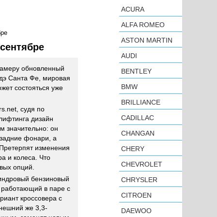
ACURA
ALFA ROMEO
бре
ASTON MARTIN
 сентябре
AUDI
камеру обновленный
BENTLEY
ндэ Санта Фе, мировая
BMW
ожет состояться уже
BRILLIANCE
s.net, судя по
CADILLAC
лифтинга дизайн
м значительно: он
CHANGAN
задние фонари, а
 Претерпят изменения
CHERY
а и колеса. Что
CHEVROLET
овых опций.
илиндровый бензиновый
CHRYSLER
 работающий в паре с
CITROEN
риант кроссовера с
нешний же 3,3-
DAEWOO