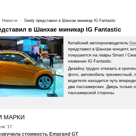
Новости
Geely представил в Шанхае миникар IG Fantastic
едставил в Шанхае миникар IG Fantastic
Китайский автопроизводитель
Gee
представил в Шанхае концепт, ко
покушается на лавры Smart / Сма
название IG Fantastic.
Дизайну трудно отказать в ориги
фото, автомобиль трехместный, 
водителя находится чуть впереди 
два пассажирских. Дверь только о
пассажирской стороны.
И МАРКИ
ля '17
озвучила стоимость Emgrand GT