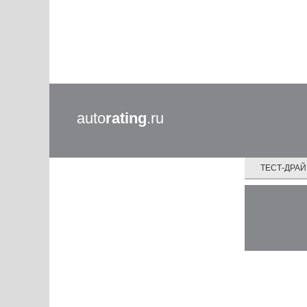
auto
rating
.ru
ТЕСТ-ДРА