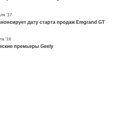
ля '17
анонсирует дату старта продаж Emgrand GT
та '16
вские премьеры Geely