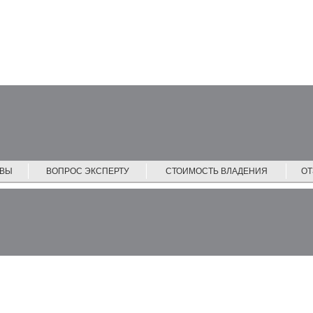
ЙВЫ
ВОПРОС ЭКСПЕРТУ
СТОИМОСТЬ ВЛАДЕНИЯ
О