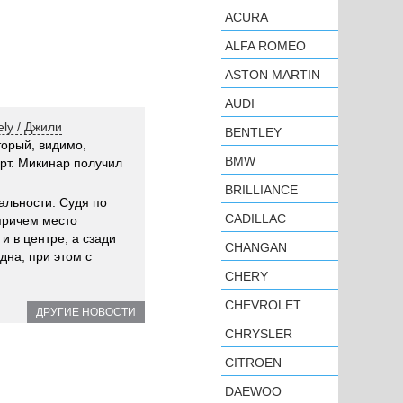
ACURA
ALFA ROMEO
ASTON MARTIN
AUDI
ly / Джили
BENTLEY
торый, видимо,
BMW
рт. Микинар получил
BRILLIANCE
нальности. Судя по
CADILLAC
причем место
и в центре, а сзади
CHANGAN
дна, при этом с
CHERY
CHEVROLET
ДРУГИЕ НОВОСТИ
CHRYSLER
CITROEN
DAEWOO