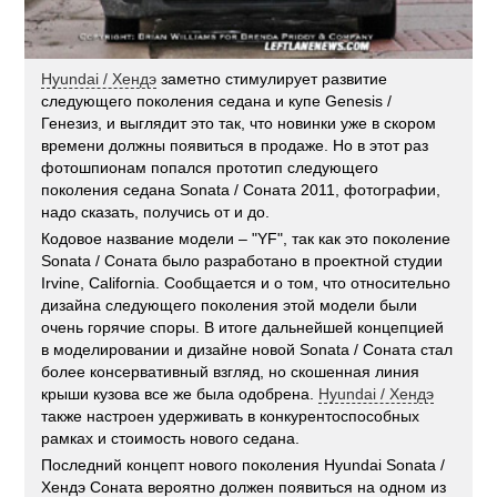
Hyundai / Хендэ
заметно стимулирует развитие
следующего поколения седана и купе Genesis /
Генезиз, и выглядит это так, что новинки уже в скором
времени должны появиться в продаже. Но в этот раз
фотошпионам попался прототип следующего
поколения седана Sonata / Соната 2011, фотографии,
надо сказать, получись от и до.
Кодовое название модели – "YF", так как это поколение
Sonata / Соната было разработано в проектной студии
Irvine, California. Сообщается и о том, что относительно
дизайна следующего поколения этой модели были
очень горячие споры. В итоге дальнейшей концепцией
в моделировании и дизайне новой Sonata / Соната стал
более консервативный взгляд, но скошенная линия
крыши кузова все же была одобрена.
Hyundai / Хендэ
также настроен удерживать в конкурентоспособных
рамках и стоимость нового седана.
Последний концепт нового поколения Hyundai Sonata /
Хендэ Соната вероятно должен появиться на одном из