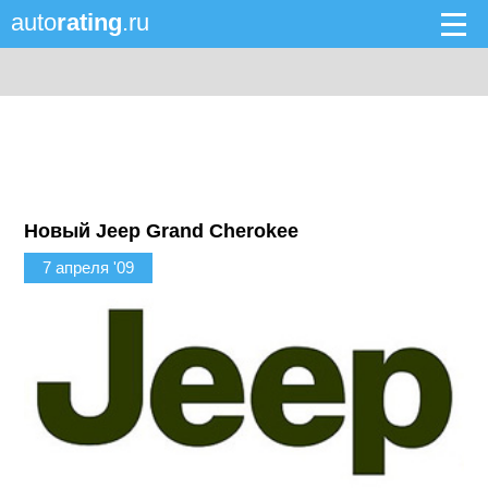
auto
rating
.ru
Новый Jeep Grand Cherokee
7 апреля '09