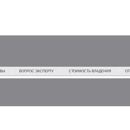
ЙВЫ
ВОПРОС ЭКСПЕРТУ
СТОИМОСТЬ ВЛАДЕНИЯ
О