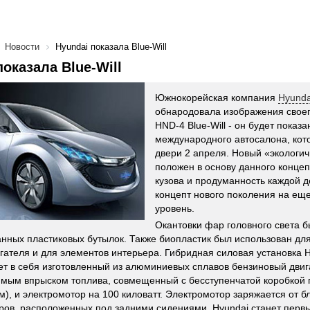
Новости
Hyundai показала Blue-Will
показала Blue-Will
Южнокорейская компания
Hyunda
обнародовала изображения своег
HND-4 Blue-Will - он будет показ
международного автосалона, кот
двери 2 апреля. Новый «экологи
положен в основу данного концеп
кузова и продуманность каждой д
концепт нового поколения на ещ
уровень.
Окантовки фар головного света б
нных пластиковых бутылок. Также биопластик был использован дл
гателя и для элементов интерьера. Гибридная силовая установка H
ает в себя изготовленный из алюминиевых сплавов бензиновый дви
ямым впрыском топлива, совмещенный с бесступенчатой коробкой
м), и электромотор на 100 киловатт. Электромотор заряжается от б
ров, расположенных под задними сидениями. Hyundai станет перв