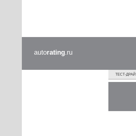
auto
rating
.ru
ТЕСТ-ДРА