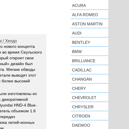
ACURA
ALFA ROMEO
ASTON MARTIN
AUDI
i / Хендэ
BENTLEY
о нового концепта
BMW
ан во время Сеульского
орый откроет свои
BRILLIANCE
чный» дизайн был
та. Мягкие обводы
CADILLAC
етали выводят этот
CHANGAN
е более высокий
CHERY
ыли изготовлены из
CHEVROLET
я декоративной
yundai HND-4 Blue-
CHRYSLER
гатель объемом 1.6
CITROEN
 передач
лока литий-ионных
DAEWOO
ым