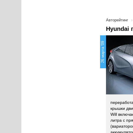
Авторейтинг
Hyundai 
26 марта '09
переработа
крышки дви
Will включ
литра с пр
(вариаторо
аккумулято