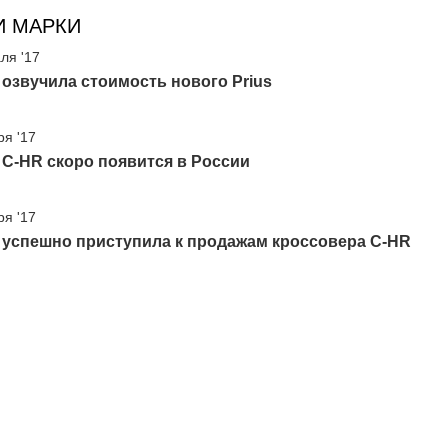
И МАРКИ
ля '17
 озвучила стоимость нового Prius
ря '17
 C-HR скоро появится в России
ря '17
 успешно приступила к продажам кроссовера C-HR