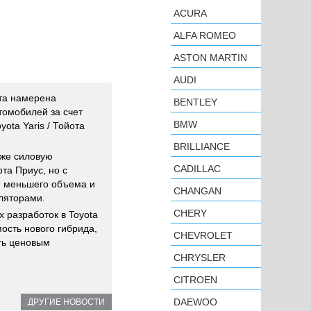
ACURA
ALFA ROMEO
ASTON MARTIN
AUDI
ота намерена
BENTLEY
томобилей за счет
BMW
ota Yaris / Тойота
BRILLIANCE
 же силовую
CADILLAC
йота Приус, но с
я меньшего объема и
CHANGAN
ляторами.
CHERY
х разработок в Toyota
ость нового гибрида,
CHEVROLET
ать ценовым
CHRYSLER
CITROEN
DAEWOO
ДРУГИЕ НОВОСТИ