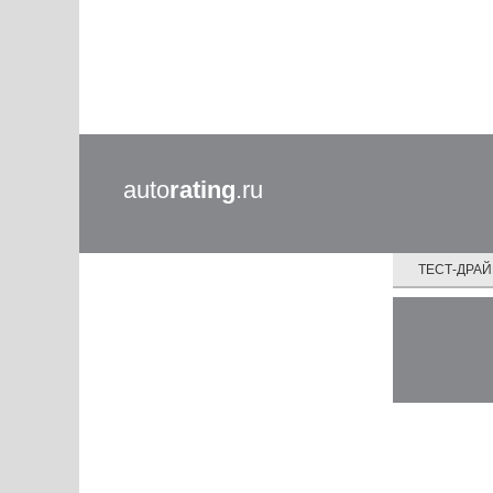
auto
rating
.ru
ТЕСТ-ДРА