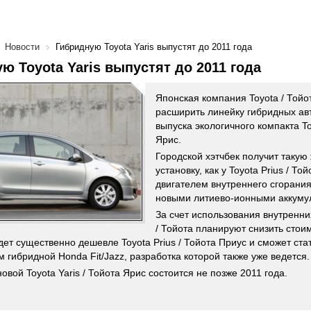
Новости
Гибридную Toyota Yaris выпустят до 2011 года
ю Toyota Yaris выпустят до 2011 года
Японская компания Toyota / Той
расширить линейку гибридных ав
выпуска экологичного компакта Toy
Ярис.
Городской хэтчбек получит такую
установку, как у Toyota Prius / То
двигателем внутреннего сгорани
новыми литиево-ионными аккуму
За счет использования внутренни
/ Тойота планируют снизить стоим
дет существенно дешевле Toyota Prius / Тойота Приус и сможет ст
м гибридной Honda Fit/Jazz, разработка которой также уже ведется.
вой Toyota Yaris / Тойота Ярис состоится не позже 2011 года.