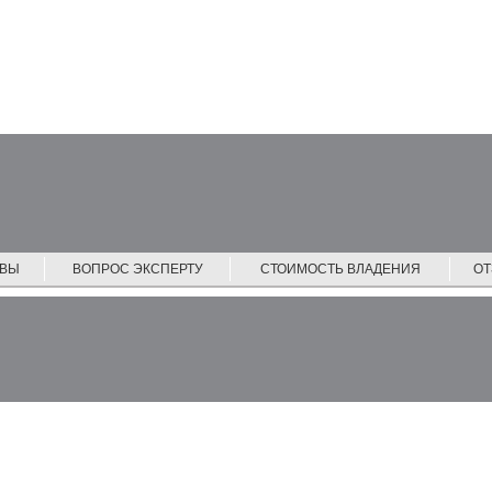
ЙВЫ
ВОПРОС ЭКСПЕРТУ
СТОИМОСТЬ ВЛАДЕНИЯ
О