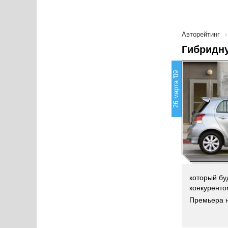
Авторейтинг
Гибридну
26 марта '09
который бу
конкуренто
Премьера но