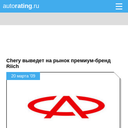
auto
rating
.ru
Chery выведет на рынок премиум-бренд
Riich
20 марта '09