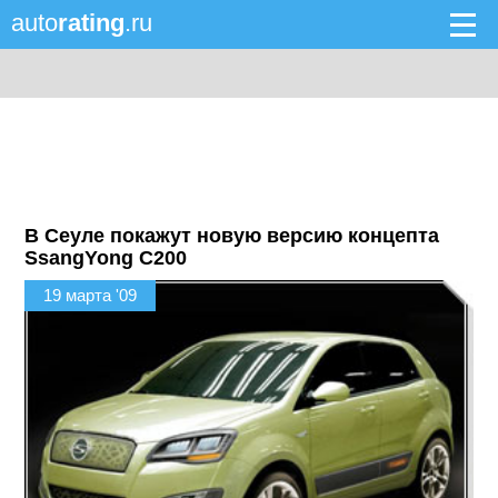
auto
rating
.ru
В Сеуле покажут новую версию концепта
SsangYong C200
19 марта '09