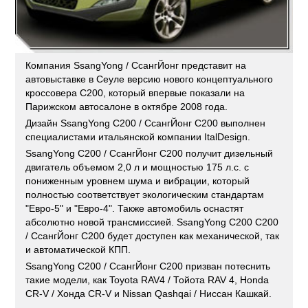
Компания SsangYong / СсангЙонг представит на
автовыставке в Сеуле версию нового концептуального
кроссовера С200, который впервые показали на
Парижском автосалоне в октябре 2008 года.
Дизайн SsangYong C200 / СсангЙонг C200 выполнен
специалистами итальянской компании ItalDesign.
SsangYong C200 / СсангЙонг C200 получит дизельный
двигатель объемом 2,0 л и мощностью 175 л.с. с
пониженным уровнем шума и вибрации, который
полностью соответствует экологическим стандартам
"Евро-5" и "Евро-4". Также автомобиль оснастят
абсолютно новой трансмиссией. SsangYong C200 C200
/ СсангЙонг C200 будет доступен как механической, так
и автоматической КПП.
SsangYong C200 / СсангЙонг C200 призван потеснить
такие модели, как Toyota RAV4 / Тойота RAV 4, Honda
CR-V / Хонда CR-V и Nissan Qashqai / Ниссан Кашкай.