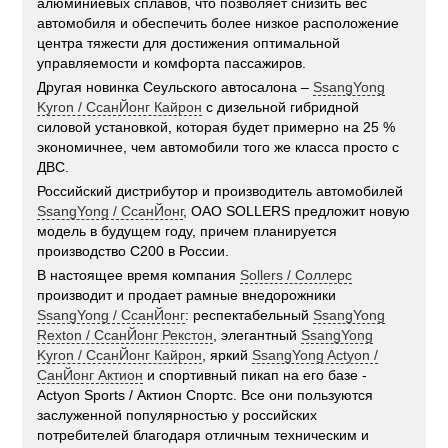
алюминиевых сплавов, что позволяет снизить вес
автомобиля и обеспечить более низкое расположение
центра тяжести для достижения оптимальной
управляемости и комфорта пассажиров.
Другая новинка Сеульского автосалона –
SsangYong
Kyron / СсанЙонг Кайрон
с дизельной гибридной
силовой установкой, которая будет примерно на 25 %
экономичнее, чем автомобили того же класса просто с
ДВС.
Российский дистрибутор и производитель автомобилей
SsangYong / СсанЙонг
, ОАО SOLLERS предложит новую
модель в будущем году, причем планируется
производство С200 в России.
В настоящее время компания
Sollers / Соллерс
производит и продает рамные внедорожники
SsangYong / СсанЙонг
: респектабельный
SsangYong
Rexton / СсанЙонг Рекстон
, элегантный
SsangYong
Kyron / СсанЙонг Кайрон
, яркий
SsangYong Actyon /
СанЙонг Актион
и спортивный пикап на его базе -
Actyon Sports / Актион Спортс. Все они пользуются
заслуженной популярностью у российских
потребителей благодаря отличным техническим и