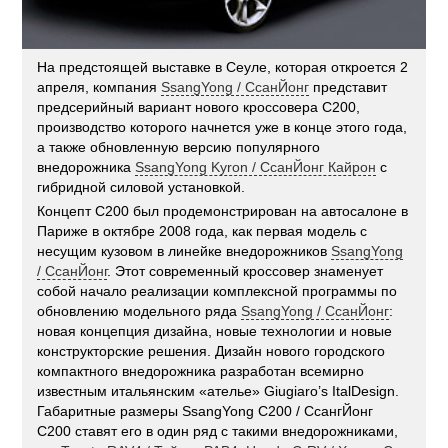
На предстоящей выставке в Сеуле, которая откроется 2
апреля, компания
SsangYong / СсанЙонг
представит
предсерийный вариант нового кроссовера С200,
производство которого начнется уже в конце этого года,
а также обновленную версию популярного
внедорожника
SsangYong Kyron / СсанЙонг Кайрон
с
гибридной силовой установкой.
Концепт С200 был продемонстрирован на автосалоне в
Париже в октябре 2008 года, как первая модель с
несущим кузовом в линейке внедорожников
SsangYong
/ СсанЙонг
. Этот современный кроссовер знаменует
собой начало реализации комплексной программы по
обновлению модельного ряда
SsangYong / СсанЙонг
:
новая концепция дизайна, новые технологии и новые
конструкторские решения. Дизайн нового городского
компактного внедорожника разработан всемирно
известным итальянским «ателье» Giugiaro’s ItalDesign.
Габаритные размеры SsangYong C200 / СсангЙонг
C200 ставят его в один ряд с такими внедорожниками,