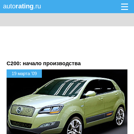
auto
rating
.ru
С200: начало производства
19 марта '09