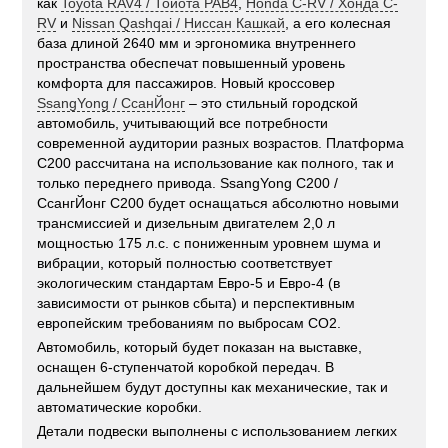
как
Toyota RAV4 / Тойота РАВ4
,
Honda C-RV / Хонда C-
RV
и
Nissan Qashqai / Ниссан Кашкай
, а его колесная
база длиной 2640 мм и эргономика внутреннего
пространства обеспечат повышенный уровень
комфорта для пассажиров. Новый кроссовер
SsangYong / СсанЙонг
– это стильный городской
автомобиль, учитывающий все потребности
современной аудитории разных возрастов. Платформа
С200 рассчитана на использование как полного, так и
только переднего привода. SsangYong C200 /
СсангЙонг C200 будет оснащаться абсолютно новыми
трансмиссией и дизельным двигателем 2,0 л
мощностью 175 л.с. с пониженным уровнем шума и
вибрации, который полностью соответствует
экологическим стандартам Евро-5 и Евро-4 (в
зависимости от рынков сбыта) и перспективным
европейским требованиям по выбросам СО2.
Автомобиль, который будет показан на выставке,
оснащен 6-ступенчатой коробкой передач. В
дальнейшем будут доступны как механические, так и
автоматические коробки.
Детали подвески выполнены с использованием легких