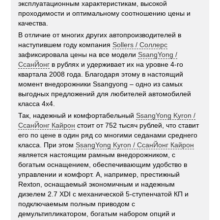
эксплуатационным характеристикам, высокой
проходимости и оптимальному соотношению цены и
качества.
В отличие от многих других автопроизводителей в
наступившем году компания
Sollers / Соллерс
зафиксировала цены на все модели
SsangYong /
СсанЙонг
в рублях и удерживает их на уровне 4-го
квартала 2008 года. Благодаря этому в настоящий
момент внедорожники Ssangyong – одно из самых
выгодных предложений для любителей автомобилей
класса 4х4.
Так, надежный и комфортабельный
SsangYong Kyron /
СсанЙонг Кайрон
стоит от 752 тысяч рублей, что ставит
его по цене в один ряд со многими седанами среднего
класса. При этом
SsangYong Kyron / СсанЙонг Кайрон
является настоящим рамным внедорожником, с
богатым оснащением, обеспечивающим удобство в
управлении и комфорт. А, например, престижный
Rexton, оснащаемый экономичным и надежным
дизелем 2.7 XDI с механической 5-ступенчатой КП и
подключаемым полным приводом с
демультипликатором, богатым набором опций и