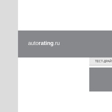
auto
rating
.ru
ТЕСТ-ДРА