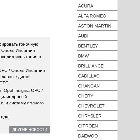
ACURA
ALFA ROMEO
ASTON MARTIN
AUDI
ировать гоночную
BENTLEY
/ Опель Инсигния
BMW
оходил испытания в
BRILLIANCE
 OPC / Опель Инсигния
CADILLAC
сплавные диски
 GTC.
CHANGAN
Opel Insignia OPC /
CHERY
-цилиндровый
с. и систему полного
CHEVROLET
CHRYSLER
года.
CITROEN
ДРУГИЕ НОВОСТИ
DAEWOO