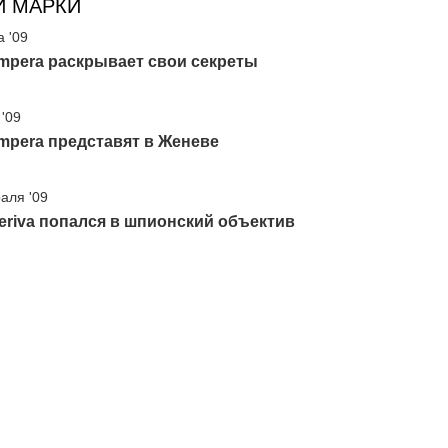
И МАРКИ
а '09
mpera раскрывает свои секреты
 '09
mpera представят в Женеве
аля '09
eriva попался в шпионский объектив