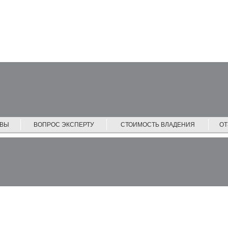
ЙВЫ
ВОПРОС ЭКСПЕРТУ
СТОИМОСТЬ ВЛАДЕНИЯ
О