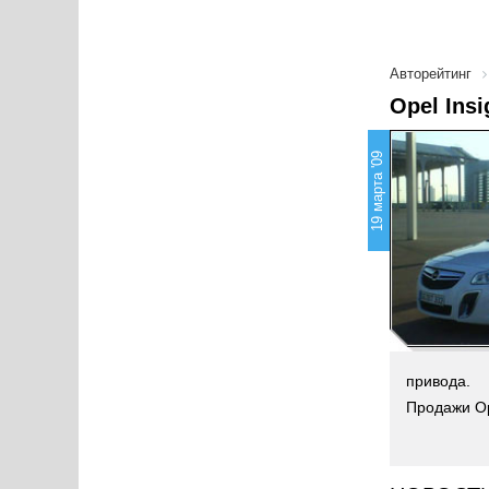
Авторейтинг
Opel Ins
19 марта '09
привода.
Продажи Op