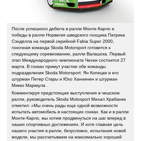
После успешного дебюта в ралли Монте-Карло и
победы в ралли Норвегия шведского гонщика Патрика
Сэнделла на первой серийной Fabia Super 2000,
гоночная команда Skoda Motorsport готовится к
следующему соревнованию, ралли Валашска. Первый
этап Международного чемпионата Чехии состоится 27
марта. В гонках примут участие обе команды
подразделения Skoda Motorsport: Ян Копецки и его
штурман Петер Стары и Юхо Ханнинен и штурман
Микко Марккула .
Комментируя предстоящие выступления в чешском
ралли, руководитель Skoda Motosport Михал Храбанек
отметил: «Мы очень рады еще одной возможности
испытать автомобиль в настоящих гонках. Как и в ралли
Монте-Карло, мы хотим продвинуться на шаг вперед в
наших спортивных достижениях. И хотя главная цель
нашего участия в ралли, безусловно, испытания новой
модели, мы рассчитываем на максимально хороший