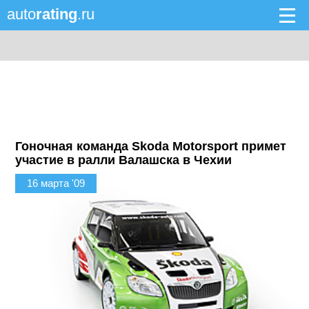
auto
rating
.ru
Гоночная команда Skoda Motorsport примет
участие в ралли Валашска в Чехии
16 марта '09