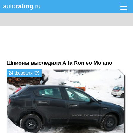
auto
rating
.ru
Шпионы выследили Alfa Romeo Molano
24 февраля '09