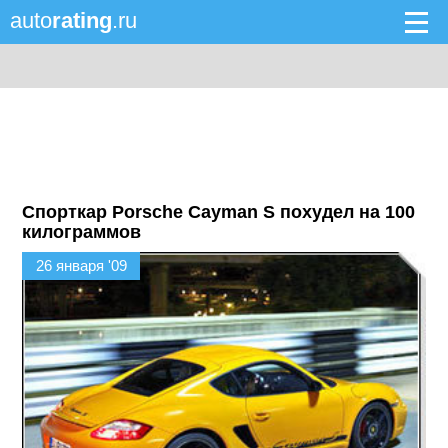
auto
rating
.ru
Спорткар Porsche Cayman S похудел на 100
килограммов
26 января '09