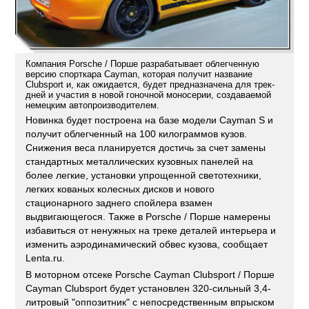
Компания Porsche / Порше разрабатывает облегченную
версию спорткара Cayman, которая получит название
Clubsport и, как ожидается, будет предназначена для трек-
дней и участия в новой гоночной моносерии, создаваемой
немецким автопроизводителем.
Новинка будет построена на базе модели Cayman S и
получит облегченный на 100 килограммов кузов.
Снижения веса планируется достичь за счет замены
стандартных металлических кузовных панелей на
более легкие, установки упрощенной светотехники,
легких кованых колесных дисков и нового
стационарного заднего спойлера взамен
выдвигающегося. Также в Porsche / Порше намерены
избавиться от ненужных на треке деталей интерьера и
изменить аэродинамический обвес кузова, сообщает
Lenta.ru.
В моторном отсеке Porsche Cayman Clubsport / Порше
Cayman Clubsport будет установлен 320-сильный 3,4-
литровый "оппозитник" с непосредственным впрыском