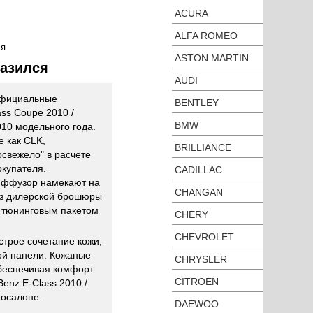
ACURA
ALFA ROMEO
ся
ASTON MARTIN
разился
AUDI
официальные
BENTLEY
ss Coupe 2010 /
BMW
10 модельного года.
е как CLK,
BRILLIANCE
свежело" в расчете
окупателя.
CADILLAC
диффузор намекают на
CHANGAN
 из дилерской брошюры
 тюнинговым пакетом
CHERY
CHEVROLET
строе сочетание кожи,
ой панели. Кожаные
CHRYSLER
обеспечивая комфорт
CITROEN
enz E-Class 2010 /
тосалоне.
DAEWOO