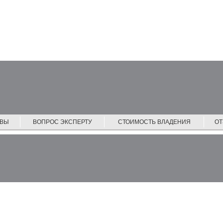
ЙВЫ
ВОПРОС ЭКСПЕРТУ
СТОИМОСТЬ ВЛАДЕНИЯ
О