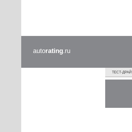
auto
rating
.ru
ТЕСТ-ДРА