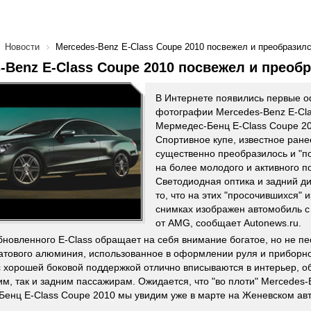
Новости
Mercedes-Benz E-Class Coupe 2010 посвежел и преобразил
-Benz E-Class Coupe 2010 посвежел и преоб
В Интернете появились первые 
фотографии Mercedes-Benz E-Cla
Мермедес-Бенц E-Class Coupe 20
Спортивное купе, известное ране
существенно преобразилось и "по
на более молодого и активного п
Светодиодная оптика и задний 
то, что на этих "просочившихся"
снимках изображен автомобиль с
от AMG, сообщает Autonews.ru.
бновленного E-Class обращает на себя внимание богатое, но не пе
атового алюминия, использованное в оформлении руля и приборн
с хорошей боковой поддержкой отлично вписываются в интерьер, 
им, так и задним пассажирам. Ожидается, что "во плоти" Mercedes-B
енц E-Class Coupe 2010 мы увидим уже в марте на Женевском ав