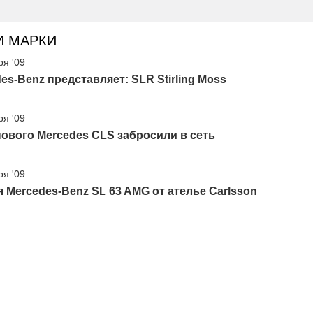
И МАРКИ
ря '09
es-Benz представляет: SLR Stirling Moss
ря '09
ового Mercedes CLS забросили в сеть
ря '09
 Mercedes-Benz SL 63 AMG от ателье Carlsson