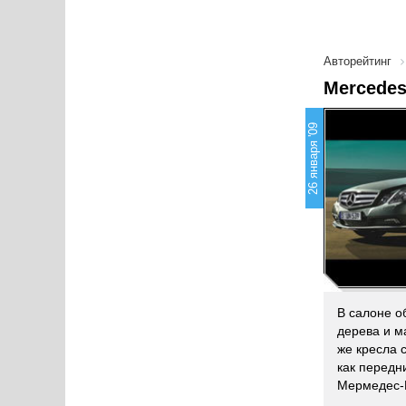
Авторейтинг
Mercedes
26 января '09
В салоне о
дерева и м
же кресла 
как передн
Мермедес-Б