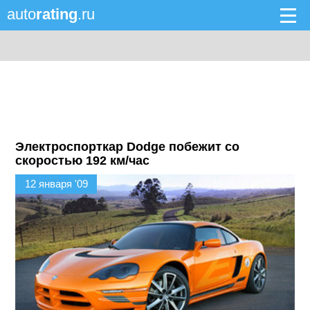
auto
rating
.ru
Электроспорткар Dodge побежит со
скоростью 192 км/час
12 января '09