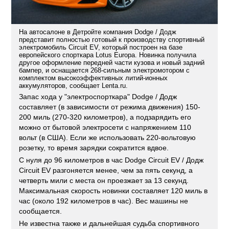
На автосалоне в Детройте компания Dodge / Додж
представит полностью готовый к производству спортивный
электромобиль Circuit EV, который построен на базе
европейского спорткара Lotus Europa. Новинка получила
другое оформление передней части кузова и новый задний
бампер, и оснащается 268-сильным электромотором с
комплектом высокоэффективных литий-ионных
аккумуляторов, сообщает Lenta.ru.
Запас хода у "электроспорткара" Dodge / Додж
составляет (в зависимости от режима движения) 150-
200 миль (270-320 километров), а подзарядить его
можно от бытовой электросети с напряжением 110
вольт (в США). Если же использовать 220-вольтовую
розетку, то время зарядки сократится вдвое.
С нуля до 96 километров в час Dodge Circuit EV / Додж
Circuit EV разгоняется менее, чем за пять секунд, а
четверть мили с места он проезжает за 13 секунд.
Максимальная скорость новинки составляет 120 миль в
час (около 192 километров в час). Вес машины не
сообщается.
Не известна также и дальнейшая судьба спортивного