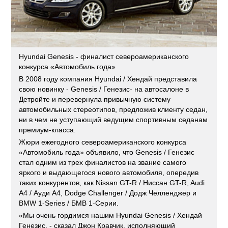
Hyundai Genesis - финалист североамериканского
конкурса «Автомобиль года»
В 2008 году компания Hyundai / Хендай представила
свою новинку - Genesis / Генезис- на автосалоне в
Детройте и перевернула привычную систему
автомобильных стереотипов, предложив клиенту седан,
ни в чем не уступающий ведущим спортивным седанам
премиум-класса.
Жюри ежегодного североамериканского конкурса
«Автомобиль года» объявило, что Genesis / Генезис
стал одним из трех финалистов на звание самого
яркого и выдающегося нового автомобиля, опередив
таких конкурентов, как Nissan GT-R / Ниссан GT-R, Audi
A4 / Ауди A4, Dodge Challenger / Додж Челленджер и
BMW 1-Series / БМВ 1-Серии.
«Мы очень гордимся нашим Hyundai Genesis / Хендай
Генезис, - сказал Джон Кравчик, исполняющий