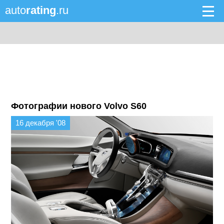
auto
rating
.ru
Фотографии нового Volvo S60
16 декабря '08