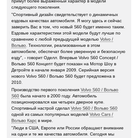
примут более выраженный характер в модели
следующего поколения.
"Спортивный дизайн свидетельствует о динамичных
ездовых качествах автомобиля. Я могу здесь и сейчас
заверить Вас в том, что новый S60 будет именно таким.
Ездовые характеристики этой модели будут лучше по
сравнению с любой предыдущей моделью
Volvo /
Вольво
. Технологии, реализованные в этом
автомобиле, обеспечат более уверенную и безопасную
езду", - говорит Оделл. Впервые Volvo S60 Concept /
Вольво S60 Концепт будет показан на Мотор Шоу в
Детройте в начале января 2009. Серийная версия
нового Volvo S60 / Вольво S60 будет предложена в
2010.
Производство первого поколения
Volvo S60 / Вольво
S60
была начато в 2000 году. Автомобиль
позиционировался как четырех дверное купе.
Спортивный настрой сделал
Volvo S60 / Вольво S60
одной из самых популярных моделей
Volvo Cars /
Вольво Карс
в мире.
"Люди в США, Европе или России обращают внимание
на одни и те же качества автомобиля. Сегодня мы