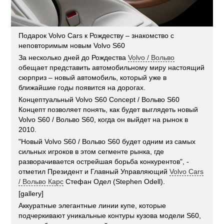
Подарок Volvo Cars к Рождеству – знакомство с
неповторимым новым Volvo S60
За несколько дней до Рождества
Volvo / Вольво
обещает представить автомобильному миру настоящий
сюрприз – новый автомобиль, который уже в
ближайшие годы появится на дорогах.
Концептуальный Volvo S60 Concept / Вольво S60
Концепт позволяет понять, как будет выглядеть новый
Volvo S60 / Вольво S60, когда он выйдет на рынок в
2010.
"Новый Volvo S60 / Вольво S60 будет одним из самых
сильных игроков в этом сегменте рынка, где
разворачивается острейшая борьба конкурентов", -
отметил Президент и Главный Управляющий
Volvo Cars
/ Вольво Карс
Стефан Одел (Stephen Odell).
[gallery]
Аккуратные элегантные линии купе, которые
подчеркивают уникальные контуры кузова модели S60,