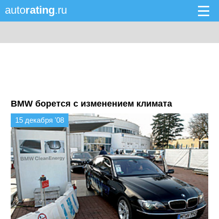
auto
rating
.ru
BMW борется с изменением климата
15 декабря '08