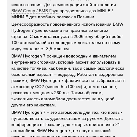
использования. Для демонстрации этой технологии
BMW Group / БМВ Груп
предоставила два MINI E /
МИНИ E для пробных поездок в Познани.
Целесообразность повседневного использования BMW
Hydrogen 7 уже доказана на практике во многих
странах. С момента выпуска в 2006 году общий пробег
100 автомобилей с водородным двигателем по всему
миру составляет 3,5 млн. км.
BMW Hydrogen 7 оснащен водородным двигателем
внутреннего сгорания, который может использовать в
качестве топлива, как бензин, так и самый экологически
безопасный вариант – водород. Работая в водородном
режиме, BMW Hydrogen 7 фактически не выбрасывает в
атмосферу CO2 (менее 5 г/100 км) и, тем не менее,
развивает мощность 260 л.с. Таким образом,
экологичность автомобиля достигается не в ущерб
другим его качествам.
BMW Hydrogen 7 – это автомобиль для тех, кто привык
путешествовать «с удовольствием за рулем». Делегаты
конференции в Познани, для которых приготовлен 21
автомобиль BMW Hydrogen 7, не ощутят никакой
разницы в надежности и комфорте по сравнению с