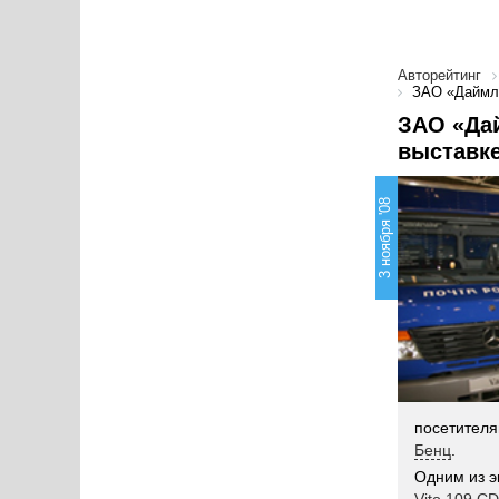
Авторейтинг
ЗАО «Даймле
ЗАО «Да
выставке
3 ноября '08
посетителя
Бенц
.
Одним из э