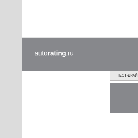
auto
rating
.ru
ТЕСТ-ДРА