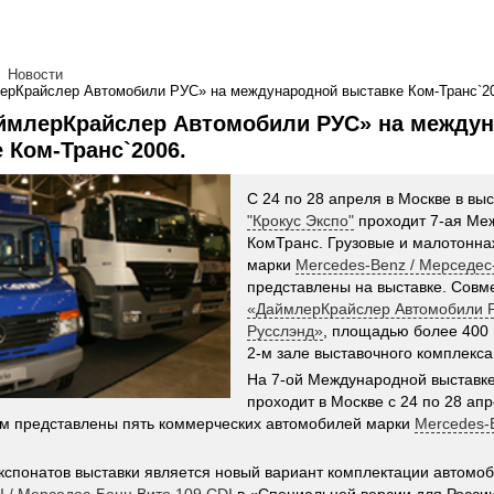
Новости
рКрайслер Автомобили РУС» на международной выставке Ком-Транс`20
ймлерКрайслер Автомобили РУС» на между
 Ком-Транс`2006.
С 24 по 28 апреля в Москве в вы
"Крокус Экспо"
проходит 7-ая Ме
КомТранс. Грузовые и малотонн
марки
Mercedes-Benz / Мерседес
представлены на выставке. Совм
«ДаймлерКрайслер Автомобили 
Русслэнд»
, площадью более 400 
2-м зале выставочного комплекса
На 7-ой Международной выставке
проходит в Москве с 24 по 28 апр
м представлены пять коммерческих автомобилей марки
Mercedes-
кспонатов выставки является новый вариант комплектации автомо