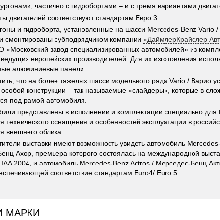
ургонами, частично с гидробортами – и с тремя вариантами двигат
ты двигателей соответствуют стандартам Евро 3.
гоны и гидроборта, установленные на шасси Mercedes-Benz Vario 
ли смонтированы субподрядчиком компании
«ДаймлерКрайслер Ав
 «Московский завод специализированных автомобилей» из компл
 ведущих европейских производителей. Для их изготовления испол
чные алюминиевые панели.
тить, что на более тяжелых шасси модельного ряда Vario / Варио у
 особой конструкции – так называемые «слайдеры», которые в сл
ся под рамой автомобиля.
били представлены в исполнении и комплектации специально для П
ия технического оснащения и особенностей эксплуатации в российск
ия внешнего облика.
тители выставки имеют возможность увидеть автомобиль Mercedes-
енц Ахор, премьера которого состоялась на международной выста
 IAA 2004, и автомобиль Mercedes-Benz Actros / Мерседес-Бенц Акт
беспечивающей соответствие стандартам Euro4/ Euro 5.
И МАРКИ