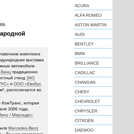
ACURA
ALFA ROMEO
06.
ASTON MARTIN
народной
AUDI
BENTLEY
BMW
ставочном комплексе
ждународная выставка
BRILLIANCE
ажные автомобили
-Бенц
традиционно
CADILLAC
естный стенд
ЗАО
CHANGAN
РУС»
и
ООО «ЕвоБус
м², располагается во
CHERY
.
CHEVROLET
 КомТранс, которая
еля 2006 года,
CHRYSLER
Benz / Мерседес-
CITROEN
биля
Mercedes-Benz
DAEWOO