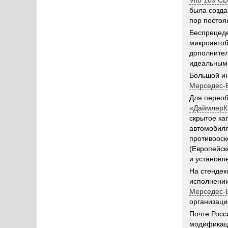
Vito 109 C
была созда
пор постоя
Беспрецеде
микроавтоб
дополнител
идеальным 
Большой ин
Мерседес-
Для перео
«ДаймлерК
скрытое ка
автомобиля
противооск
(Европейск
и установл
На стендек
исполнении
Мерседес-
организац
Почте Росс
модификаци