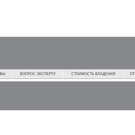
ЙВЫ
ВОПРОС ЭКСПЕРТУ
СТОИМОСТЬ ВЛАДЕНИЯ
О