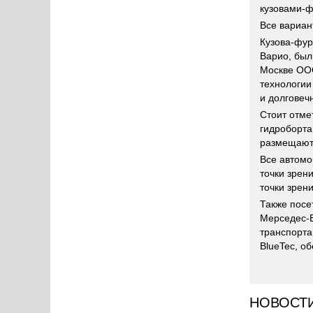
кузовами-ф
Все вариан
Кузова-фур
Варио, бы
Москве ООО
технологии
и долгове
Стоит отме
гидроборта
размещают
Все автомо
точки зрен
точки зрен
Также посе
Мерседес-Б
транспорта
BlueTec, о
НОВОСТ