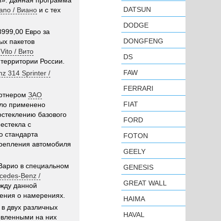
и». Данная программа
DATSUN
ano / Виано
и с тех
DODGE
8999,00 Евро за
DONGFENG
ых пакетов
т
Vito / Вито
DS
территории России.
FAW
z 314 Sprinter /
FERRARI
ртнером
ЗАО
FIAT
ло применено
остеклению базового
FORD
естекла с
о стандарта
FOTON
крепления автомобиля
GEELY
 Варио в специальном
GENESIS
cedes-Benz /
GREAT WALL
жду данной
шения о намерениях.
HAIMA
о в двух различных
HAVAL
овленными на них