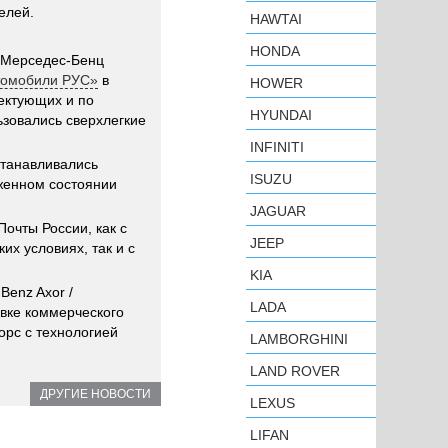
елей.
HAWTAI
HONDA
/ Мерседес-Бенц
томобили РУС»
в
HOWER
ектующих и по
HYUNDAI
ьзовались сверхлегкие
INFINITI
станавливались
ISUZU
оженном состоянии
JAGUAR
очты России, как с
JEEP
их условиях, так и с
KIA
Benz Axor /
LADA
вке коммерческого
орс с технологией
LAMBORGHINI
LAND ROVER
ДРУГИЕ НОВОСТИ
LEXUS
LIFAN