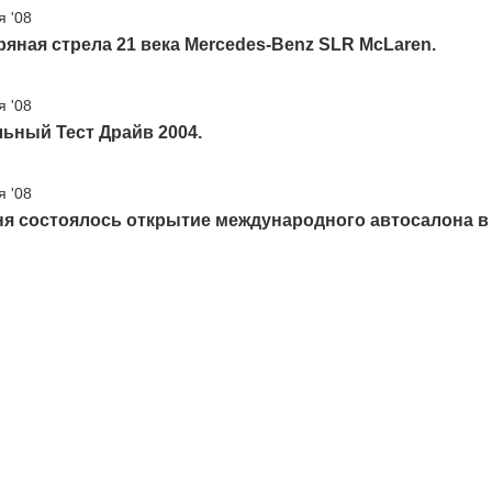
я '08
яная стрела 21 века Mercedes-Benz SLR McLaren.
я '08
ьный Тест Драйв 2004.
я '08
ня состоялось открытие международного автосалона в