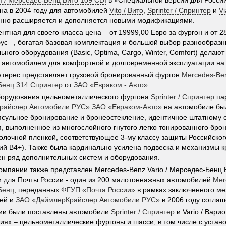
DI / Мерседес-Бенц Вито 109 CDI
в «Специальной версии для Росси
на в 2004 году для автомобилей
Vito / Вито
,
Sprinter / Спринтер
и
Vi
нно расширяется и дополняется новыми модификациями.
нтная для своего класса цена – от 19999,00 Евро за фургон и от 2
ус –, богатая базовая комплектация и большой выбор разнообразн
ьного оборудования (Basic, Optima, Cargo, Winter, Comfort) делаю
автомобилем для комфортной и долговременной эксплуатации на 
терес представляет грузовой бронированный фургон
Mercedes-Ben
Бенц 314 Спринтер
от
ЗАО «Евраком - Авто»
.
борудования цельнометаллического фургона
Sprinter / Спринтер
па
райслер Автомобили РУС»
ЗАО «Евраком-Авто»
на автомобиле бы
псульное бронирование и бронеостекление, идентичное штатному 
, выполненное из многослойного гнутого легко тонированного брон
олочной пленкой, соответствующее 3-му классу защиты Российског
ий В4+). Также была кардинально усилена подвеска и механизмы 
ен ряд дополнительных систем и оборудования.
омпании также представлен Mercedes-Benz Vario / Мерседес-Бенц
 для Почты России - один из 200 малотоннажных автомобилей
Mer
Бенц
, переданных
ФГУП «Почта России»
в рамках заключенного ме
ией и
ЗАО «ДаймлерКрайслер Автомобили РУС»
в 2006 году согла
ии были поставлены автомобили
Sprinter / Спринтер
и Vario / Вари
ях – цельнометаллические фургоны и шасси, в том числе с устан