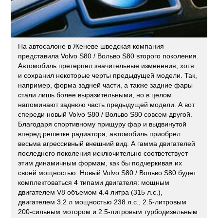
На автосалоне в Женеве шведская компания
представила Volvo S80 / Вольво S80 второго поколения.
Автомобиль претерпел значительные изменения, хотя
и сохранил некоторые черты предыдущей модели. Так,
например, форма задней части, а также задние фары
стали лишь более выразительными, но в целом
напоминают заднюю часть предыдущей модели. А вот
спереди новый Volvo S80 / Вольво S80 совсем другой.
Благодаря спортивному прищуру фар и выдвинутой
вперед решетке радиатора, автомобиль приобрел
весьма агрессивный внешний вид. А гамма двигателей
последнего поколения исключительно соответствует
этим динамичным формам, как бы подчеркивая их
своей мощностью. Новый Volvo S80 / Вольво S80 будет
комплектоваться 4 типами двигателя: мощным
двигателем V8 объемом 4.4 литра (315 л.с.),
двигателем 3.2 л мощностью 238 л.с., 2.5-литровым
200-сильным мотором и 2.5-литровым турбодизельным