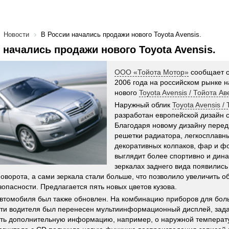
Новости
В России начались продажи нового Toyota Avensis.
 начались продажи нового Toyota Avensis.
ООО «Тойота Мотор»
сообщает о
2006 года на российском рынке 
нового
Toyota Avensis / Тойота А
Наружный облик
Toyota Avensis /
разработан европейской дизайн с
Благодаря новому дизайну перед
решетки радиатора, легкосплавн
декоративных колпаков, фар и ф
выглядит более спортивно и дин
зеркалах заднего вида появилис
поворота, а сами зеркала стали больше, что позволило увеличить о
зопасности. Предлагается пять новых цветов кузова.
втомобиля был также обновлен. На комбинацию приборов для боль
ти водителя был перенесен мультиинформационный дисплей, зада
ть дополнительную информацию, например, о наружной температ