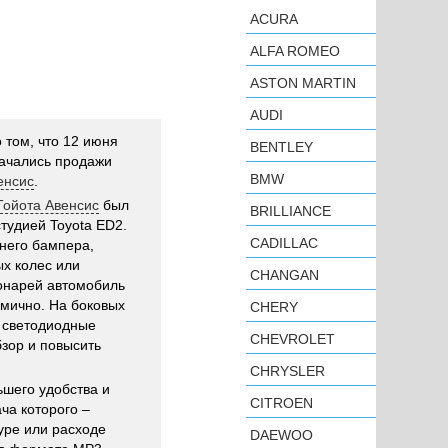
ACURA
ALFA ROMEO
ASTON MARTIN
AUDI
 том, что 12 июня
BENTLEY
начались продажи
BMW
венсис
.
 Тойота Авенсис
был
BRILLIANCE
тудией Toyota ED2.
CADILLAC
него бампера,
ых колес или
CHANGAN
онарей автомобиль
амично. На боковых
CHERY
ь светодиодные
CHEVROLET
бзор и повысить
CHRYSLER
шего удобства и
CITROEN
ча которого –
уре или расходе
DAEWOO