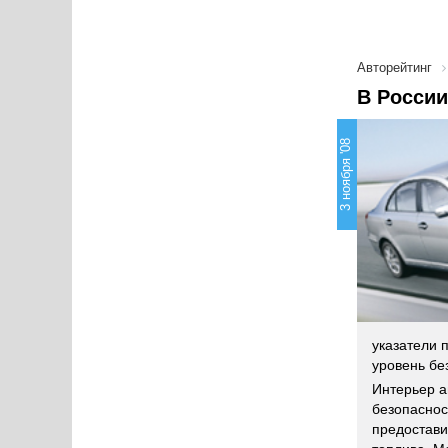
Авторейтинг
В России
3 ноября '08
указатели 
уровень бе
Интерьер а
безопаснос
предостави