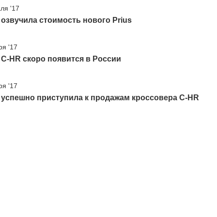
ля '17
 озвучила стоимость нового Prius
ря '17
 C-HR скоро появится в России
ря '17
 успешно приступила к продажам кроссовера C-HR