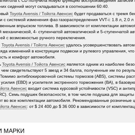
агнитола с СD получила новую функцию воспроизведения записей
них сидений могут складываться в соотношении 60:40.
новый
Toyota Avensis / Тойота Авенсис
будет продаваться с тремя б
 с системой изменения фаз газораспределения VVT-i: 1.8 л, 2.0 л и
венным впрыском топлива. В зависимости от комплектации автом
й механической, 4- ступенчатой автоматической и 5-ступенчатой а
ей с возможностью ручного переключения.
м
Toyota Avensis / Тойота Авенсис
удалось усовершенствовать автом
яда изменений в конструкции подвески и рулевого управления, что
сть и комфорт автомобиля.
ь
Toyota Avensis / Тойота Авенсис
является одним из наиболее безо
о чем свидетельствуют 5 звезд и 34 балла, полученные им по резул
Помимо антиблокировочной системы тормозов (ABS), системы рас
 усилия (EBD) и усилителя экстренного торможения (BA), в базов
ойота Авенсис
входит система курсовой устойчивости (VSC) и анти
RC). Семь подушек безопасности, в том числе подушка для защиты
ят во все комплектации автомобиля. Рекомендованные розничные 
ойота Авенсис
: от $ 24 400 до $ 36 000 в зависимости от комплектац
И МАРКИ