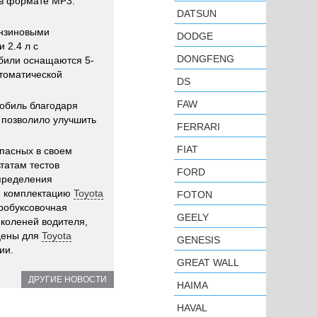
 в формате MP3.
DATSUN
ензиновыми
DODGE
 2.4 л с
DONGFENG
обили оснащаются 5-
втоматической
DS
FAW
обиль благодаря
 позволило улучшить
FERRARI
FIAT
пасных в своем
ьтатам тестов
FORD
пределения
ую комплектацию
Toyota
FOTON
пробуксовочная
GEELY
 коленей водителя,
цены для
Toyota
GENESIS
ии.
GREAT WALL
ДРУГИЕ НОВОСТИ
HAIMA
HAVAL