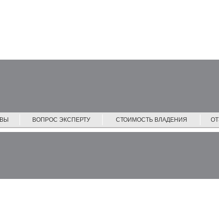
ЙВЫ
ВОПРОС ЭКСПЕРТУ
СТОИМОСТЬ ВЛАДЕНИЯ
О