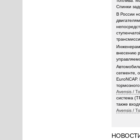
топлива. М
Спинки зад
В России 
двигателями
непосредст
ступенчато
трансмисси
Инженера
внесению р
управляемо
Автомобил
сегменте, 
EuroNCAP. 
тормозного
Avensis / Т
система (T
также вход
Avensis / Т
НОВОСТ