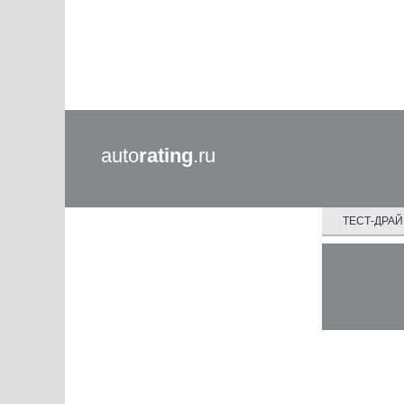
auto
rating
.ru
ТЕСТ-ДРА