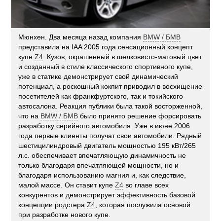
Мюнхен. Два месяца назад компания
BMW / БМВ
представила на IAA 2005 года сенсационный концепт
купе
Z4
. Кузов, окрашенный в шелковисто-матовый цвет
и созданный в стиле классического спортивного купе,
уже в статике демонстрирует свой динамический
потенциал, а роскошный кокпит приводил в восхищение
посетителей как франкфуртского, так и токийского
автосалона. Реакция публики была такой восторженной,
что на
BMW / БМВ
было принято решение форсировать
разработку серийного автомобиля. Уже в июне 2006
года первые клиенты получат свои автомобили. Рядный
шестицилиндровый двигатель мощностью 195 кВт/265
л.с. обеспечивает впечатляющую динамичность не
только благодаря впечатляющей мощности, но и
благодаря использованию магния и, как следствие,
малой массе. Он ставит купе
Z4
во главе всех
конкурентов и демонстрирует эффективность базовой
концепции родстера
Z4
, которая послужила основой
при разработке нового купе.