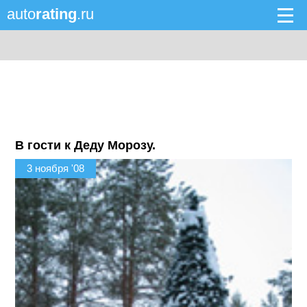
auto
rating
.ru
В гости к Деду Морозу.
3 ноября '08