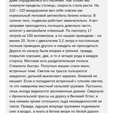
даже порадовались его наличию. Как только мы
покинули пределы столицы, скорость стала расти. На
110 – 120 внедорожник вел себя совсем как
нормальный легковой автомобиль бизнес-класса. В
салоне тихо, подвеска работает замечательно. А вот
заправки приходилось посещать довольно часто,
аппетит у автомобиля отменный. По паспорту 17
литров на 100 километров, а по нашим прикидкам – не
менее 20. Хотя с двигателем 3,2 литра и постоянным
полным приводом другого и ожидать не приходиться.
Дорога по началу была мокрая и грязная, правда,
покрытие хорошее, два, а то и четыре ряда в каждую
сторону. Местами есть разделительная полоса.
Стемнело быстро. Попутных машин стало мало,
встречных тоже. Светом на трассе пользуются
аккуратно, дальний выключают заранее, ближний не
мешает. Если и попадается встречный с плохим светом,
то это наверняка местный сельский грузовик. Пустынно,
лишь иногда виднеются заснеженные домики. Свернули
с Архангельской трассы на дорогу в Великий Устюг, и
она никаких кроме сплошного льда неожиданностей не
таила. Правда, идущие впереди грузовики поднимали
снег в воздух, а ехать в белом вихре по белой дороге