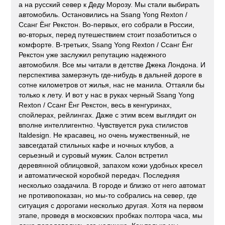
а на русский север к Деду Морозу. Мы стали выбирать
автомобиль. Остановились на Ssang Yong Rexton /
Ссанг Ёнг Рекстон. Во-первых, его собрали в России,
во-вторых, перед путешествием стоит позаботиться о
комфорте. В-третьих, Ssang Yong Rexton / Ссанг Ёнг
Рекстон уже заслужил репутацию надежного
автомобиля. Все мы читали в детстве Джека Лондона. И
перспектива замерзнуть где-нибудь в дальней дороге в
сотне километров от жилья, нас не манила. Оттаяли бы
только к лету. И вот у нас в руках черный Ssang Yong
Rexton / Ссанг Ёнг Рекстон, весь в кенгуринах,
спойлерах, рейлингах. Даже с этим всем выглядит он
вполне интеллигентно. Чувствуется рука стилистов
Italdesign. Не красавец, но очень мужественный, не
завсегдатай стильных кафе и ночных клубов, а
серьезный и суровый мужик. Салон встретил
деревянной облицовкой, запахом кожи удобных кресел
и автоматической коробкой передач. Последняя
несколько озадачила. В городе и близко от него автомат
не противопоказан, но мы-то собрались на север, где
ситуация с дорогами несколько другая. Хотя на первом
этапе, проведя в московских пробках полтора часа, мы