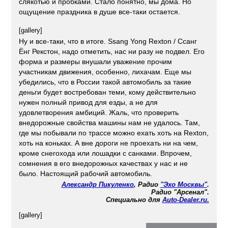
слякотью и пробками. Стало понятно, мы дома. Но
ощущение праздника в душе все-таки остается.
[gallery]
Ну и все-таки, что в итоге. Ssang Yong Rexton / Ссанг
Ёнг Рекстон, надо отметить, нас ни разу не подвел. Его
форма и размеры внушали уважение прочим
участникам движения, особенно, лихачам. Еще мы
убедились, что в России такой автомобиль за такие
деньги будет востребован теми, кому действительно
нужен полный привод для езды, а не для
удовлетворения амбиций. Жаль, что проверить
внедорожные свойства машины нам не удалось. Там,
где мы побывали по трассе можно ехать хоть на Rexton,
хоть на коньках. А вне дороги не проехать ни на чем,
кроме снегохода или лошадки с санками. Впрочем,
сомнения в его внедорожных качествах у нас и не
было. Настоящий рабочий автомобиль.
Александр Пикуленко
, Радио
"Эхо Москвы"
.
Радио "Арсенал".
Специально для
Auto-Dealer.ru.
[gallery]