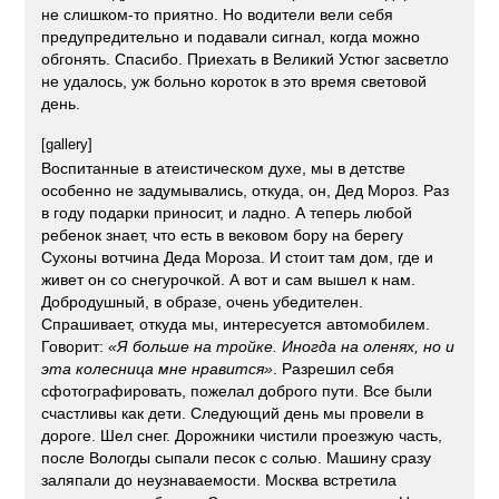
не слишком-то приятно. Но водители вели себя
предупредительно и подавали сигнал, когда можно
обгонять. Спасибо. Приехать в Великий Устюг засветло
не удалось, уж больно короток в это время световой
день.
[gallery]
Воспитанные в атеистическом духе, мы в детстве
особенно не задумывались, откуда, он, Дед Мороз. Раз
в году подарки приносит, и ладно. А теперь любой
ребенок знает, что есть в вековом бору на берегу
Сухоны вотчина Деда Мороза. И стоит там дом, где и
живет он со снегурочкой. А вот и сам вышел к нам.
Добродушный, в образе, очень убедителен.
Спрашивает, откуда мы, интересуется автомобилем.
Говорит:
«Я больше на тройке. Иногда на оленях, но и
эта колесница мне нравится»
. Разрешил себя
сфотографировать, пожелал доброго пути. Все были
счастливы как дети. Следующий день мы провели в
дороге. Шел снег. Дорожники чистили проезжую часть,
после Вологды сыпали песок с солью. Машину сразу
заляпали до неузнаваемости. Москва встретила