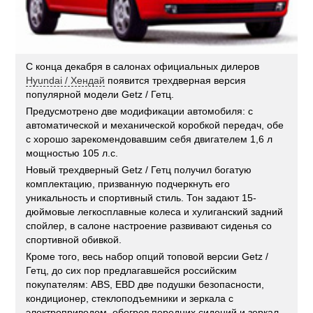
С конца декабря в салонах официальных дилеров
Hyundai / Хендай
появится трехдверная версия
популярной модели Getz / Гетц.
Предусмотрено две модификации автомобиля: с
автоматической и механической коробкой передач, обе
с хорошо зарекомендовавшим себя двигателем 1,6 л
мощностью 105 л.с.
Новый трехдверный Getz / Гетц получил богатую
комплектацию, призванную подчеркнуть его
уникальность и спортивный стиль. Тон задают 15-
дюймовые легкосплавные колеса и хулиганский задний
спойлер, в салоне настроение развивают сиденья со
спортивной обивкой.
Кроме того, весь набор опций топовой версии Getz /
Гетц, до сих пор предлагавшейся российским
покупателям: ABS, EBD две подушки безопасности,
кондиционер, стеклоподъемники и зеркала с
электроприводом, обогрев передних сидений и зеркал