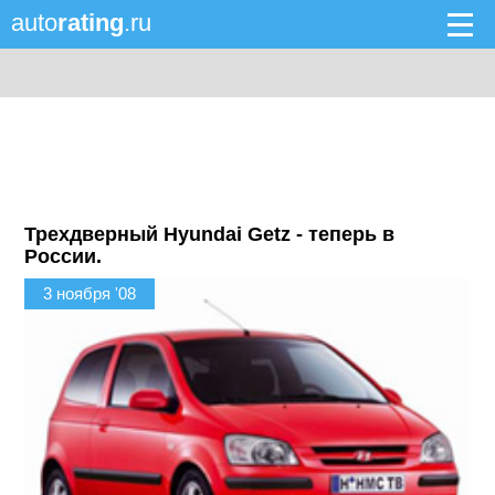
auto
rating
.ru
Трехдверный Hyundai Getz - теперь в
России.
3 ноября '08