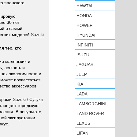
го японского
HAWTAI
HONDA
мировую
уже 30 лет
HOWER
тый и самый
ческих моделей
Suzuki
HYUNDAI
INFINITI
я тех, кто
ISUZU
ии маленьких и
JAGUAR
, легкость и
инах экологичности и
JEEP
 может похвастаться
KIA
ство аксессуаров
LADA
нерами
Suzuki / Сузуки
LAMBORGHINI
оплощает городскую
ления. В результате,
LAND ROVER
ной эксплуатации
LEXUS
вкус.
LIFAN