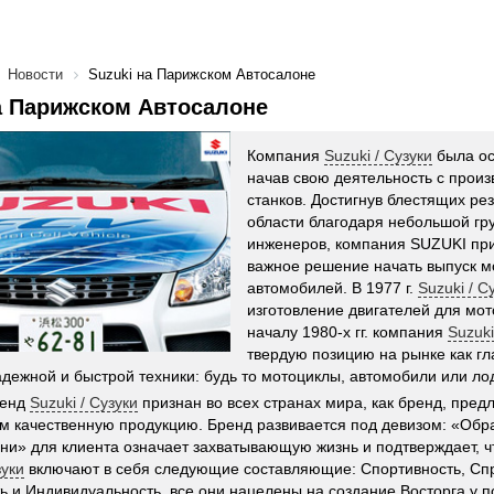
Новости
Suzuki на Парижском Автосалоне
а Парижском Автосалоне
Компания
Suzuki / Сузуки
была ос
начав свою деятельность с произ
станков. Достигнув блестящих рез
области благодаря небольшой гр
инженеров, компания SUZUKI при
важное решение начать выпуск мо
автомобилей. В 1977 г.
Suzuki / С
изготовление двигателей для мот
началу 1980-х гг. компания
Suzuki
твердую позицию на рынке как г
дежной и быстрой техники: будь то мотоциклы, автомобили или л
ренд
Suzuki / Сузуки
признан во всех странах мира, как бренд, пре
м качественную продукцию. Бренд развивается под девизом: «Обра
ни» для клиента означает захватывающую жизнь и подтверждает, ч
зуки
включают в себя следующие составляющие: Спортивность, Сп
ь и Индивидуальность, все они нацелены на создание Восторга у п