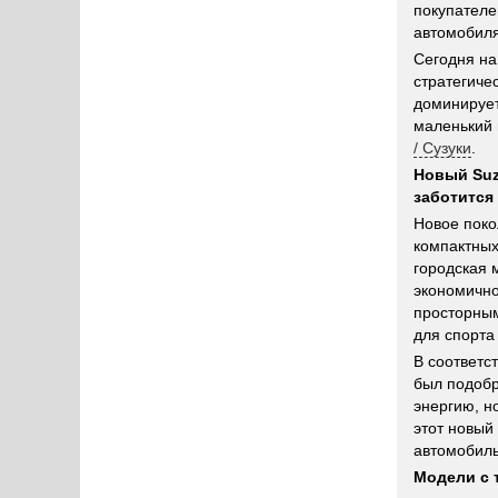
покупателе
автомобиля
Сегодня н
стратегиче
доминирует
маленький 
/ Сузуки
.
Новый Suz
заботится
Новое поко
компактных 
городская 
экономично
просторны
для спорта
В соответс
был подобр
энергию, н
этот новый
автомобиль
Модели с 