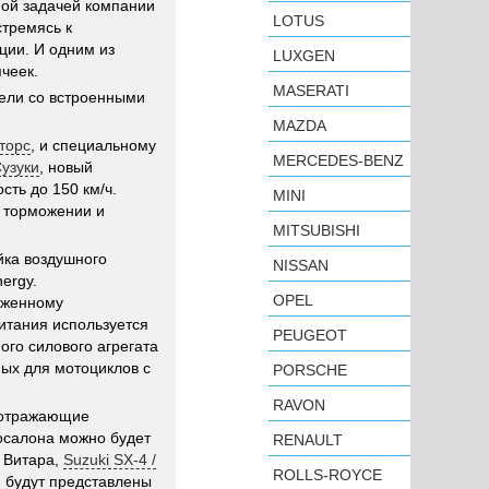
ной задачей компании
LOTUS
стремясь к
ции. И одним из
LUXGEN
чеек.
MASERATI
дели со встроенными
MAZDA
торс
, и специальному
MERCEDES-BENZ
Сузуки
, новый
сть до 150 км/ч.
MINI
и торможении и
MITSUBISHI
йка воздушного
NISSAN
ergy.
OPEL
оженному
питания используется
PEUGEOT
го силового агрегата
ных для мотоциклов с
PORSCHE
RAVON
 отражающие
осалона можно будет
RENAULT
д Витара,
Suzuki SX-4 /
ROLLS-ROYCE
й будут представлены