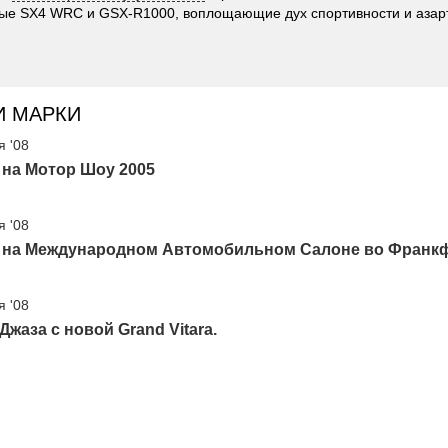
ые SX4 WRC и GSX-R1000, воплощающие дух спортивности и азар
И МАРКИ
я '08
 на Мотор Шоу 2005
я '08
i на Международном Автомобильном Салоне во Франкф
я '08
Джаза с новой Grand Vitara.