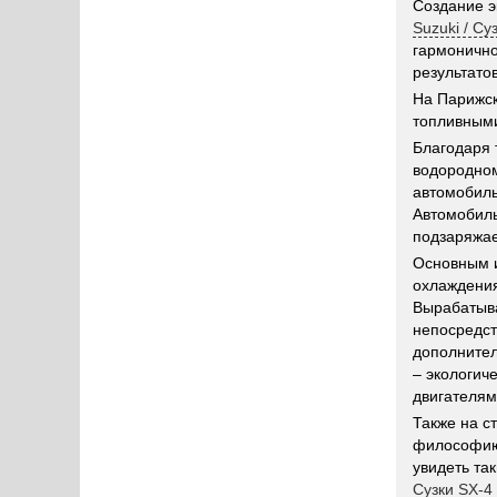
Создание э
Suzuki / Су
гармонично
результато
На Парижс
топливными
Благодаря
водородном
автомобиль
Автомобиль
подзаряжае
Основным и
охлаждения
Вырабатыва
непосредст
дополнител
– экологич
двигателям
Также на с
философию 
увидеть та
Сузки SX-4