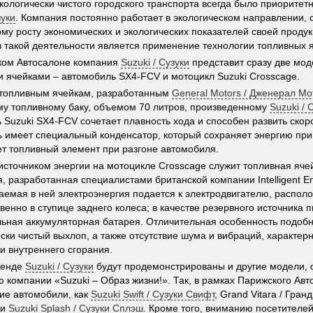
кологически чистого городского транспорта всегда было приоритет
зуки
. Компания постоянно работает в экологическом направлении, 
му росту экономических и экологических показателей своей продук
в такой деятельности является применение технологии топливных я
ком Автосалоне компания
Suzuki / Сузуки
представит сразу две мо
 ячейками – автомобиль SX4-FCV и мотоцикл Suzuki Crosscage.
 топливным ячейкам, разработанным
General Motors / Дженерал Мо
у топливному баку, объемом 70 литров, произведенному
Suzuki / 
 Suzuki SX4-FCV сочетает плавность хода и способен развить скоро
 имеет специальный конденсатор, который сохраняет энергию пр
т топливный элемент при разгоне автомобиля.
сточником энергии на мотоцикле Crosscage служит топливная яче
, разработанная специалистами британской компании Intelligent En
емая в ней электроэнергия подается к электродвигателю, распол
венно в ступице заднего колеса; в качестве резервного источника 
ьная аккумуляторная батарея. Отличительная особенность подобно
ески чистый выхлоп, а также отсутствие шума и вибраций, характер
и внутреннего сгорания.
тенде
Suzuki / Сузуки
будут продемонстрированы и другие модели,
компании «Suzuki – Образ жизни!». Так, в рамках Парижского Авт
кие автомобили, как
Suzuki Swift / Сузуки Свифт
, Grand Vitara / Гран
и
Suzuki Splash / Сузуки Сплэш
. Кроме того, вниманию посетителе