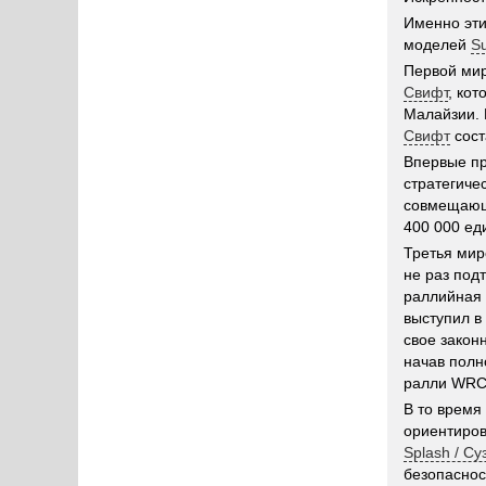
Именно эти
моделей
Su
Первой ми
Свифт
, ко
Малайзии. 
Свифт
сост
Впервые пр
стратегиче
совмещающе
400 000 ед
Третья мир
не раз под
раллийная 
выступил в
свое закон
начав полн
ралли WRC 
В то время
ориентиров
Splash / С
безопаснос