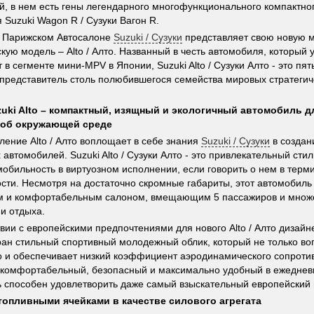
й, в нем есть гены легендарного многофункционального компактно
 Suzuki Wagon R / Сузуки Вагон R.
а Парижском Автосалоне
Suzuki / Сузуки
представляет свою новую 
скую модель – Alto / Алто. Названный в честь автомобиля, который 
 в сегменте мини-MPV в Японии, Suzuki Alto / Сузуки Алто - это пя
представитель столь полюбившегося семейства мировых стратеги
uki Alto – компактный, изящный и экологичный автомобиль дл
 об окружающей среде
ление Alto / Алто воплощает в себе знания
Suzuki / Сузуки
в создан
автомобилей. Suzuki Alto / Сузуки Алто - это привлекательный стиль
мобильность в виртуозном исполнении, если говорить о нем в терм
сти. Несмотря на достаточно скромные габариты, этот автомобиль
м и комфортабельным салоном, вмещающим 5 пассажиров и множе
 и отдыха.
твии с европейскими предпочтениями для нового Alto / Алто дизай
ан стильный спортивный молодежный облик, который не только в
о и обеспечивает низкий коэффициент аэродинамического сопротив
 комфортабельный, безопасный и максимально удобный в ежеднев
 способен удовлетворить даже самый взыскательный европейский 
топливными ячейками в качестве силового агрегата