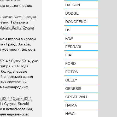
DATSUN
ых стратегических
DODGE
ь
Suzuki Swift / Сузуки
DONGFENG
незии, Тайване и
Suzuki Swift / Сузуки
DS
FAW
ником второй мировой
a / Гранд Витара,
FERRARI
 местности. Более 2
FIAT
SX-4 / Сузки SX-4
, уже
FORD
тября 2007 года
е болид впервые
FOTON
ый спортсмен занял
GEELY
ных состязаний,
 международных
GENESIS
GREAT WALL
i SX-4 / Сузки SX-4
i / Сузуки
,
Suzuki
HAIMA
о в использовании,
HAVAL
для европейских