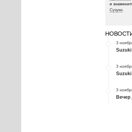
и знаменит
Сузуки
.
НОВОСТ
3 ноябр
Suzuki
3 ноябр
Suzuk
3 ноябр
Вечер 