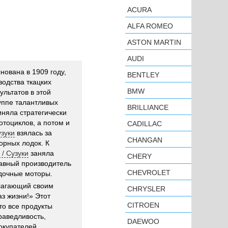
ACURA
ALFA ROMEO
ASTON MARTIN
AUDI
нована в 1909 году,
BENTLEY
водства ткацких
BMW
ультатов в этой
уппе талантливых
BRILLIANCE
няла стратегически
тоциклов, а потом и
CADILLAC
узуки
взялась за
CHANGAN
орных лодок. К
 / Сузуки
заняла
CHERY
лавный производитель
CHEVROLET
одочные моторы.
длагающий своим
CHRYSLER
з жизни!» Этот
CITROEN
то все продукты
раведливость,
DAEWOO
окупателей.