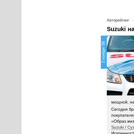
Авторейтинг
Suzuki н
3 ноября '08
мощной, на
Сегодня б
покупателя
«Образ жиз
Suzuki / Су
Искренност