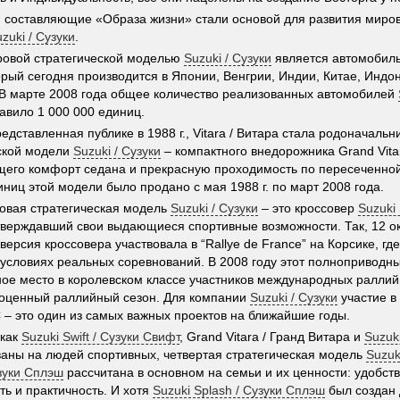
 составляющие «Образа жизни» стали основой для развития миров
zuki / Сузуки
.
ровой стратегической моделью
Suzuki / Сузуки
является автомобил
торый сегодня производится в Японии, Венгрии, Индии, Китае, Индо
В марте 2008 года общее количество реализованных автомобилей
авило 1 000 000 единиц.
едставленная публике в 1988 г., Vitara / Витара стала родоначаль
ской модели
Suzuki / Сузуки
– компактного внедорожника Grand Vitar
го комфорт седана и прекрасную проходимость по пересеченной
иниц этой модели было продано с мая 1988 г. по март 2008 года.
овая стратегическая модель
Suzuki / Сузуки
– это кроссовер
Suzuki 
тверждавший свои выдающиеся спортивные возможности. Так, 12 ок
версия кроссовера участвовала в “Rallye de France” на Корсике, гд
 условиях реальных соревнований. В 2008 году этот полноприводн
ное место в королевском классе участников международных раллий
оценный раллийный сезон. Для компании
Suzuki / Сузуки
участие в
– это один из самых важных проектов на ближайшие годы.
 как
Suzuki Swift / Сузуки Свифт
, Grand Vitara / Гранд Витара и
Suzuk
аны на людей спортивных, четвертая стратегическая модель
Suzuk
узуки Сплэш
рассчитана в основном на семьи и их ценности: удобств
ть и практичность. И хотя
Suzuki Splash / Сузуки Сплэш
был создан 