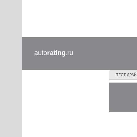
auto
rating
.ru
ТЕСТ-ДРА