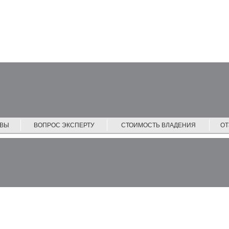
ЙВЫ
ВОПРОС ЭКСПЕРТУ
СТОИМОСТЬ ВЛАДЕНИЯ
О