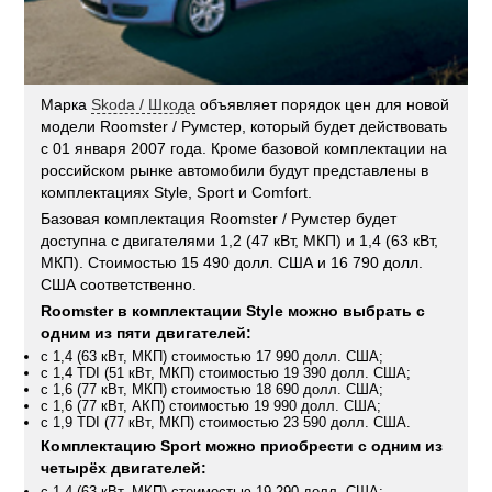
Марка
Skoda / Шкода
объявляет порядок цен для новой
модели Roomster / Румстер, который будет действовать
с 01 января 2007 года. Кроме базовой комплектации на
российском рынке автомобили будут представлены в
комплектациях Style, Sport и Comfort.
Базовая комплектация Roomster / Румстер будет
доступна с двигателями 1,2 (47 кВт, МКП) и 1,4 (63 кВт,
МКП). Стоимостью 15 490 долл. США и 16 790 долл.
США соответственно.
Roomster в комплектации Style можно выбрать с
одним из пяти двигателей:
с 1,4 (63 кВт, МКП) стоимостью 17 990 долл. США;
с 1,4 TDI (51 кВт, МКП) стоимостью 19 390 долл. США;
с 1,6 (77 кВт, МКП) стоимостью 18 690 долл. США;
с 1,6 (77 кВт, АКП) стоимостью 19 990 долл. США;
с 1,9 TDI (77 кВт, МКП) стоимостью 23 590 долл. США.
Комплектацию Sport можно приобрести с одним из
четырёх двигателей:
с 1,4 (63 кВт, МКП) стоимостью 19 290 долл. США;