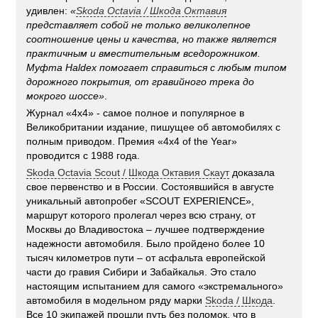
удивлен:
«
Skoda Octavia / Шкода Октавия
представляет собой не только великолепное
соотношение цены и качества, но также является
практичным и вместительным вcедорожником.
Муфта Haldex помогает справиться с любым типом
дорожного покрытия, от гравийного трека до
мокрого шоссе»
.
Журнал «4х4» - самое полное и популярное в
Великобритании издание, пишущее об автомобилях с
полным приводом. Премия «4x4 of the Year»
проводится с 1988 года.
Skoda Octavia Scout / Шкода Октавия Скаут
доказала
свое первенство и в России. Состоявшийся в августе
уникальный автопробег «SCOUT EXPERIENCE»,
маршрут которого пролегал через всю страну, от
Москвы до Владивостока – лучшее подтверждение
надежности автомобиля. Было пройдено более 10
тысяч километров пути – от асфальта европейской
части до гравия Сибири и Забайкалья. Это стало
настоящим испытанием для самого «экстремального»
автомобиля в модельном ряду марки
Skoda / Шкода
.
Все 10 экипажей прошли путь без поломок, что в