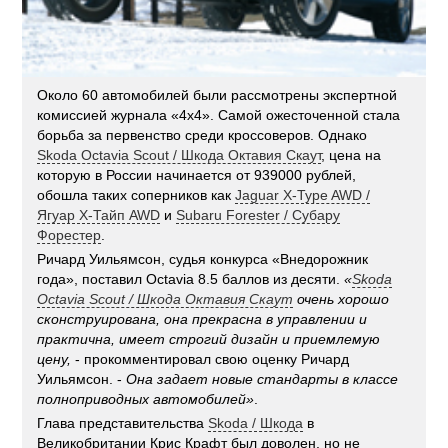
Около 60 автомобилей были рассмотрены экспертной
комиссией журнала «4х4». Самой ожесточенной стала
борьба за первенство среди кроссоверов. Однако
Skoda Octavia Scout / Шкода Октавия Скаут
, цена на
которую в России начинается от 939000 рублей,
обошла таких соперников как
Jaguar X-Type AWD /
Ягуар Х-Тайп AWD
и
Subaru Forester / Субару
Форестер
.
Ричард Уильямсон, судья конкурса «Внедорожник
года», поставил Octavia 8.5 баллов из десяти.
«
Skoda
Octavia Scout / Шкода Октавия Скаут
очень хорошо
сконструирована, она прекрасна в управлении и
практична, имеет строгий дизайн и приемлемую
цену,
- прокомментировал свою оценку Ричард
Уильямсон. -
Она задает новые стандарты в классе
полноприводных автомобилей»
.
Глава представительства
Skoda / Шкода
в
Великобритании Крис Крафт был доволен, но не