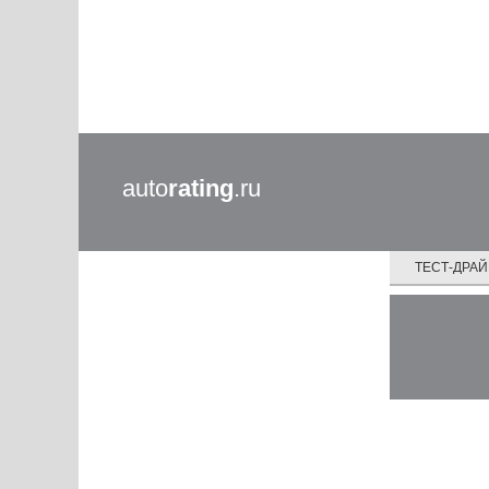
auto
rating
.ru
ТЕСТ-ДРА