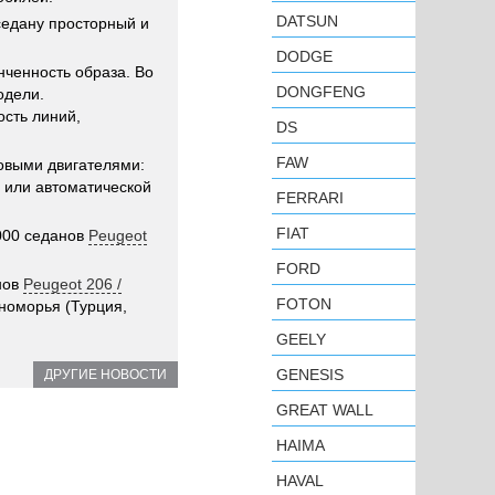
DATSUN
 седану просторный и
DODGE
нченность образа. Во
DONGFENG
дели.
ость линий,
DS
FAW
новыми двигателями:
ой или автоматической
FERRARI
FIAT
000 седанов
Peugeot
FORD
нов
Peugeot 206 /
FOTON
номорья (Турция,
GEELY
GENESIS
ДРУГИЕ НОВОСТИ
GREAT WALL
HAIMA
HAVAL