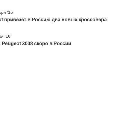
бря '16
t привезет в Россию два новых кроссовера
ря '16
Peugeot 3008 скоро в России