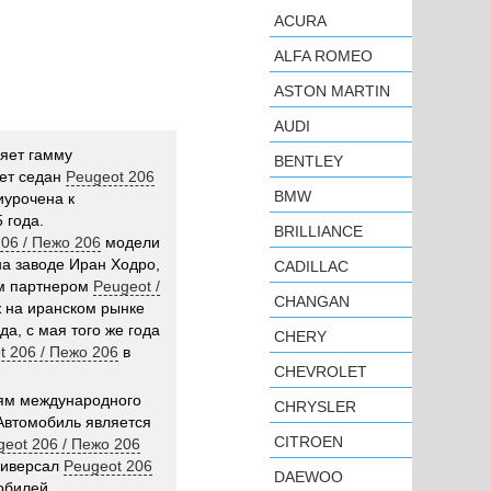
ACURA
ALFA ROMEO
ASTON MARTIN
AUDI
яет гамму
BENTLEY
яет седан
Peugeot 206
BMW
урочена к
 года.
BRILLIANCE
06 / Пежо 206
модели
на заводе Иран Ходро,
CADILLAC
м партнером
Peugeot /
CHANGAN
ж на иранском рынке
а, с мая того же года
CHERY
t 206 / Пежо 206
в
CHEVROLET
ям международного
CHRYSLER
 Автомобиль является
CITROEN
geot 206 / Пежо 206
ниверсал
Peugeot 206
DAEWOO
обилей.