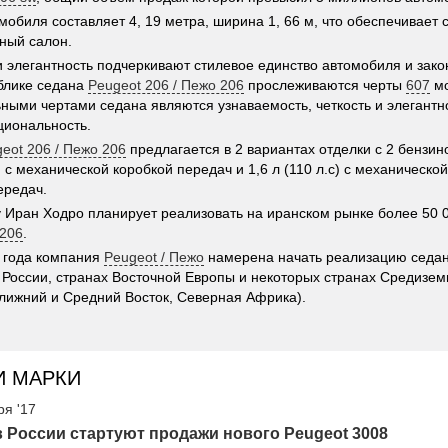
мобиля составляет 4, 19 метра, ширина 1, 66 м, что обеспечивает
ный салон.
 элегантность подчеркивают стилевое единство автомобиля и зако
блике седана
Peugeot 206 / Пежо 206
прослеживаются черты
607
мо
ными чертами седана являются узнаваемость, четкость и элегантн
иональность.
eot 206 / Пежо 206
предлагается в 2 вариантах отделки с 2 бензи
с) с механической коробкой передач и 1,6 л (110 л.с) с механическ
ередач.
у Иран Ходро планирует реализовать на иранском рынке более 50 
 206
.
 года компания
Peugeot / Пежо
намерена начать реализацию седа
 России, странах Восточной Европы и некоторых странах Средизем
лижний и Средний Восток, Северная Африка).
И МАРКИ
ря '17
в России стартуют продажи нового Peugeot 3008