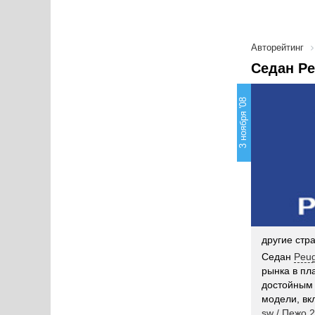
Авторейтинг
Седан Pe
3 ноября '08
другие стр
Седан
Peug
рынка в пл
достойным 
модели, вк
sw / Пежо 