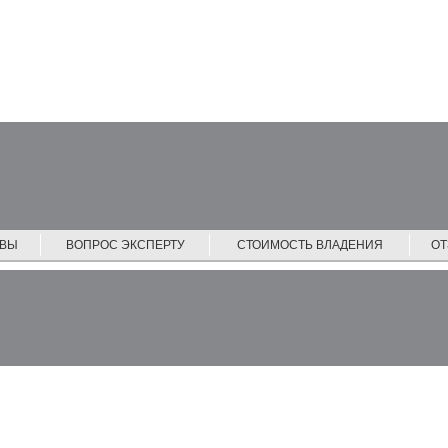
ЙВЫ
ВОПРОС ЭКСПЕРТУ
СТОИМОСТЬ ВЛАДЕНИЯ
О