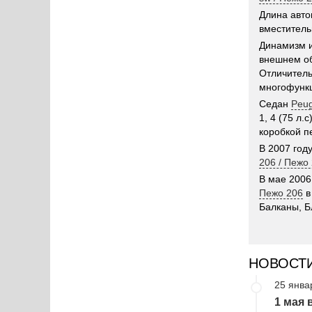
Длина авто
вместитель
Динамизм и
внешнем о
Отличитель
многофункц
Седан
Peug
1, 4 (75 л.
коробкой п
В 2007 год
206 / Пежо
В мае 2006
Пежо 206
в
Балканы, Б
НОВОСТ
25 янва
1 мая 