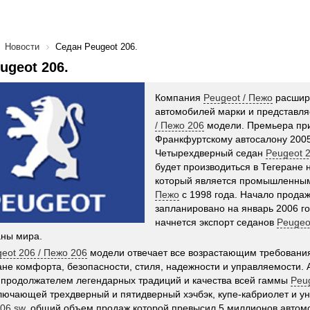
Новости
Седан Peugeot 206.
ugeot 206.
Компания
Peugeot / Пежо
расшир
автомобилей марки и представл
/ Пежо 206
модели. Премьера при
Франкфуртскому автосалону 2005
Четырехдверный седан
Peugeot 2
будет производиться в Тегеране 
который является промышленны
Пежо
с 1998 года. Начало прода
запланировано на январь 2006 год
начнется экспорт седанов
Peugeo
аны мира.
eot 206 / Пежо 206
модели отвечает все возрастающим требовани
ане комфорта, безопасности, стиля, надежности и управляемости.
продолжателем легендарных традиций и качества всей гаммы
Peu
лючающей трехдверный и пятидверный хэчбэк, купе-кабриолет и у
206 sw
, общий объем продаж которой превысил 5 миллионов автом