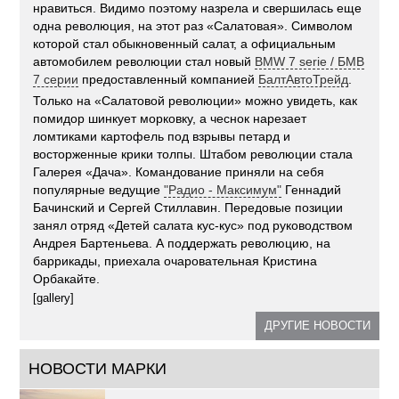
нравиться. Видимо поэтому назрела и свершилась еще
одна революция, на этот раз «Салатовая». Символом
которой стал обыкновенный салат, а официальным
автомобилем революции стал новый
BMW 7 serie / БМВ
7 серии
предоставленный компанией
БалтАвтоТрейд
.
Только на «Салатовой революции» можно увидеть, как
помидор шинкует морковку, а чеснок нарезает
ломтиками картофель под взрывы петард и
восторженные крики толпы. Штабом революции стала
Галерея «Дача». Командование приняли на себя
популярные ведущие
"Радио - Максимум"
Геннадий
Бачинский и Сергей Стиллавин. Передовые позиции
занял отряд «Детей салата кус-кус» под руководством
Андрея Бартеньева. А поддержать революцию, на
баррикады, приехала очаровательная Кристина
Орбакайте.
[gallery]
ДРУГИЕ НОВОСТИ
НОВОСТИ МАРКИ