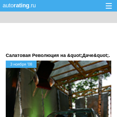
auto
rating
.ru
Салатовая Революция на &quot;Даче&quot;.
3 ноября '08