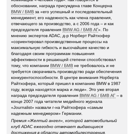
обосновании, награда присуждена главе Концерна
BMW / БМВ
за «его успешный и последовательный
менеджмент, его надежность как члена правления,
отвечающего за производство, а с 2006 года – и как
председателя правления
BMW AG / БМВ АГ
». По
мнению экспертов ADAC, д-р Норберт Райтхофер
«сориентировал производственные процессы на
максимальную гибкость и высочайшее качество и
благодаря своим программам повышения
эффективности в решающей степени способствовал
тому, что компании
BMW / БМВ
не требовалось и не
требуется сворачивать производство ради обеспечения
конкурентоспособности. В центре внимания Норберта
Райтхофера, который пришел в компанию BMW в 1987
году, всегда находятся марка и люди». Это уже вторая
награда председателя правления
BMW AG / БМВ АГ
– в
конце 2007 года читатели медийного журнала
«Journalist» назвали г-на Райтхофера «самым
надежным менеджером» Германии.
Премия «Желтый ангел», которой автомобильный
клуб ADAC ежегодно отмечает выдающиеся
достижения в области автомобилестроения,