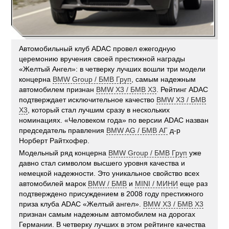
Автомобильный клуб ADAC провел ежегодную
церемонию вручения своей престижной награды
«Желтый Ангел»: в четверку лучших вошли три модели
концерна
BMW Group / БМВ Груп
, самым надежным
автомобилем признан
BMW X3 / БМВ X3
. Рейтинг ADAC
подтверждает исключительное качество
BMW X3 / БМВ
X3
, который стал лучшим сразу в нескольких
номинациях. «Человеком года» по версии ADAC назван
председатель правления
BMW AG / БМВ АГ
д-р
Норберт Райтхофер.
Модельный ряд концерна
BMW Group / БМВ Груп
уже
давно стал символом высшего уровня качества и
немецкой надежности. Это уникальное свойство всех
автомобилей марок
BMW / БМВ
и
MINI / МИНИ
еще раз
подтверждено присуждением в 2008 году престижного
приза клуба ADAC «Желтый ангел».
BMW X3 / БМВ X3
признан самым надежным автомобилем на дорогах
Германии. В четверку лучших в этом рейтинге качества