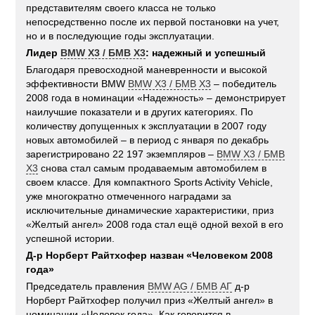
представителям своего класса не только
непосредственно после их первой постановки на учет,
но и в последующие годы эксплуатации.
Лидер
BMW X3 / БМВ X3
: надежный и успешный
Благодаря превосходной маневренности и высокой
эффективности BMW
BMW X3 / БМВ X3
– победитель
2008 года в номинации «Надежность» – демонстрирует
наилучшие показатели и в других категориях. По
количеству допущенных к эксплуатации в 2007 году
новых автомобилей – в период с января по декабрь
зарегистрировано 22 197 экземпляров –
BMW X3 / БМВ
X3
снова стал самым продаваемым автомобилем в
своем классе. Для компактного Sports Activity Vehicle,
уже многократно отмеченного наградами за
исключительные динамические характеристики, приз
«Желтый ангел» 2008 года стал ещё одной вехой в его
успешной истории.
Д-р Норберт Райтхофер назван «Человеком 2008
года»
Председатель правления
BMW AG / БМВ АГ
д-р
Норберт Райтхофер получил приз «Желтый ангел» в
номинации «Человек года». Как говорится в