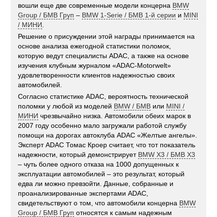
вошли еще две современные модели концерна
BMW
Group / БМВ Груп
–
BMW 1-Serie / БМВ 1-й серии
и
MINI
/ МИНИ
.
Решение о присуждении этой награды принимается на
основе анализа ежегодной статистики поломок,
которую ведут специалисты ADAC, а также на основе
изучения клубным журналом «ADAC-Motorwelt»
удовлетворенности клиентов надежностью своих
автомобилей.
Согласно статистике ADAC, вероятность технической
поломки у любой из моделей
BMW / БМВ
или
MINI /
МИНИ
чрезвычайно низка. Автомобили обеих марок в
2007 году особенно мало загружали работой службу
помощи на дорогах автоклуба ADAC «Желтые ангелы».
Эксперт ADAC Томас Кроер считает, что тот показатель
надежности, который демонстрирует
BMW X3 / БМВ X3
– чуть более одного отказа на 1000 допущенных к
эксплуатации автомобилей – это результат, который
едва ли можно превзойти. Данные, собранные и
проанализированные экспертами ADAC,
свидетельствуют о том, что автомобили концерна
BMW
Group / БМВ Груп
относятся к самым надежным