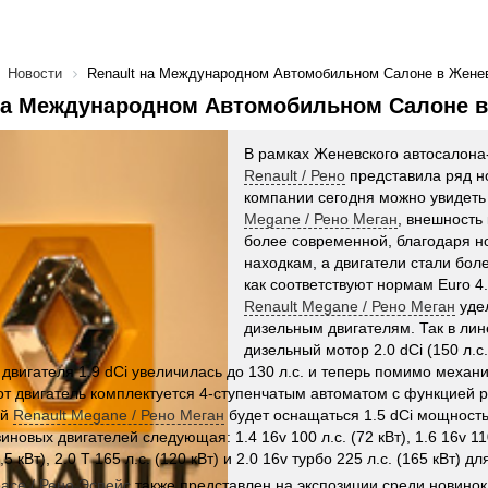
Новости
Renault на Международном Автомобильном Салоне в Женев
на Международном Автомобильном Салоне в
В рамках Женевского автосалона
Renault / Рено
представила ряд н
компании сегодня можно увидет
Megane / Рено Меган
, внешность
более современной, благодаря 
находкам, а двигатели стали бол
как соответствуют нормам Euro 4
Renault Megane / Рено Меган
уде
дизельным двигателям. Так в ли
дизельный мотор 2.0 dCi (150 л.с
 двигателя 1.9 dCi увеличилась до 130 л.с. и теперь помимо механ
от двигатель комплектуется 4-ступенчатым автоматом с функцией р
ый
Renault Megane / Рено Меган
будет оснащаться 1.5 dCi мощностью
новых двигателей следующая: 1.4 16v 100 л.с. (72 кВт), 1.6 16v 110 
8,5 кВт), 2.0 T 165 л.с. (120 кВт) и 2.0 16v турбо 225 л.с. (165 кВт) д
pace / Рено Эспейс
также представлен на экспозиции среди новинок.