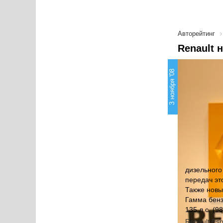
Авторейтинг
Renault 
3 ноября '08
дизельного
передач эт
Также нов
Гамма бензи
135 л.с. (9
Renault Es