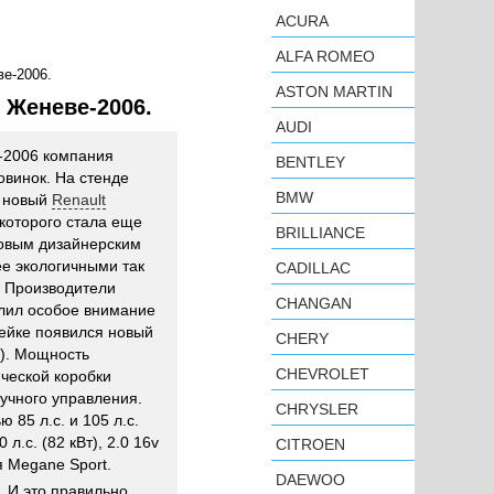
ACURA
ALFA ROMEO
е-2006.
ASTON MARTIN
 Женеве-2006.
AUDI
-2006 компания
BENTLEY
овинок. На стенде
BMW
ь новый
Renault
 которого стала еще
BRILLIANCE
новым дизайнерским
ее экологичными так
CADILLAC
. Производители
CHANGAN
лил особое внимание
нейке появился новый
CHERY
.). Мощность
CHEVROLET
ической коробки
учного управления.
CHRYSLER
 85 л.с. и 105 л.с.
л.с. (82 кВт), 2.0 16v
CITROEN
ля Megane Sport.
DAEWOO
 И это правильно,