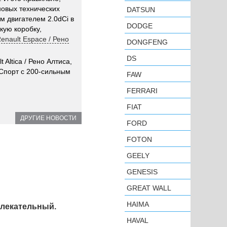
новых технических
DATSUN
 двигателем 2.0dCi в
DODGE
кую коробку,
enault Espace / Рено
DONGFENG
DS
Altica / Рено Алтиса,
 Спорт с 200-сильным
FAW
FERRARI
FIAT
ДРУГИЕ НОВОСТИ
FORD
FOTON
GEELY
GENESIS
GREAT WALL
HAIMA
влекательный.
HAVAL