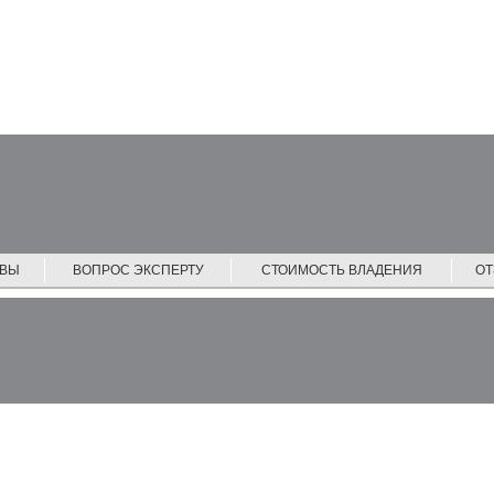
ЙВЫ
ВОПРОС ЭКСПЕРТУ
СТОИМОСТЬ ВЛАДЕНИЯ
О