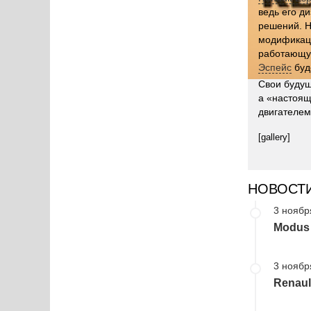
ведь его д
решений. 
модификация
работающую
Эспейс
буд
Свои будущ
а «настоящ
двигателем
[gallery]
НОВОСТ
3 ноябр
Modus 
3 ноябр
Renaul