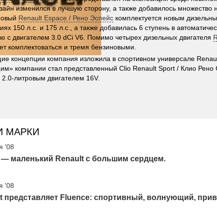
изайн изменился в лучшую сторону, а также добавилось множество 
Новый
Renault Espace / Рено Эспейс
комплектуется новым дизельным
х 150 л.с. и 175 л.с., а также добавилась 6 ступень в автоматичес
 с двигателем 3.0 dCi V6. Помимо четырех дизельных двигателя
R
ет комплектоваться и тремя бензиновыми.
ие концепции компания изложила в спортивном универсале Renault 
им» компании стал представленный Clio Renault Sport / Клио Рено
 2.0-литровым двигателем 16V.
И МАРКИ
я '08
— маленький Renault с большим сердцем.
я '08
t представляет Fluence: спортивный, волнующий, при