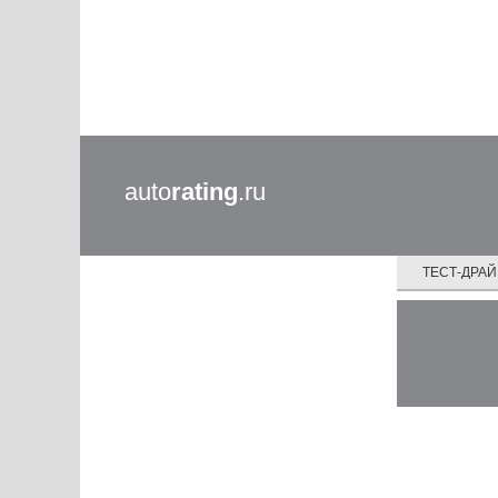
auto
rating
.ru
ТЕСТ-ДРА