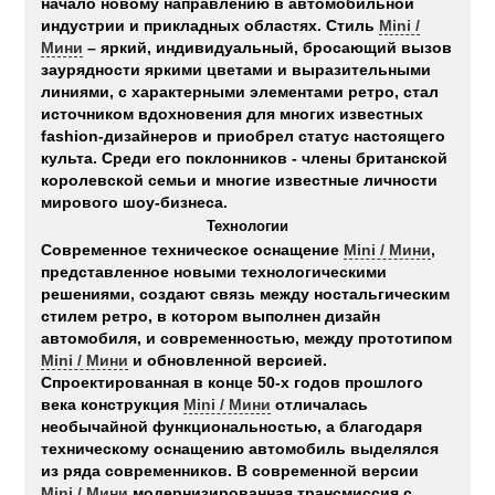
начало новому направлению в автомобильной
индустрии и прикладных областях. Стиль
Mini /
Мини
– яркий, индивидуальный, бросающий вызов
заурядности яркими цветами и выразительными
линиями, с характерными элементами ретро, стал
источником вдохновения для многих известных
fashion-дизайнеров и приобрел статус настоящего
культа. Среди его поклонников - члены британской
королевской семьи и многие известные личности
мирового шоу-бизнеса.
Технологии
Современное техническое оснащение
Mini / Мини
,
представленное новыми технологическими
решениями, создают связь между ностальгическим
стилем ретро, в котором выполнен дизайн
автомобиля, и современностью, между прототипом
Mini / Мини
и обновленной версией.
Спроектированная в конце 50-х годов прошлого
века конструкция
Mini / Мини
отличалась
необычайной функциональностью, а благодаря
техническому оснащению автомобиль выделялся
из ряда современников. В современной версии
Mini / Мини
модернизированная трансмиссия с