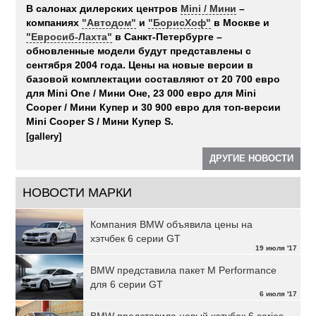
В салонах дилерских центров
Mini / Мини
–
компаниях
"Автодом"
и
"БорисХоф"
в Москве и
"Евросиб-Лахта"
в Санкт-Петербурге –
обновленные модели будут представлены с
сентября 2004 года. Цены на новые версии в
базовой комплектации составляют от 20 700 евро
для Mini One / Мини Оне, 23 000 евро для Mini
Cooper / Мини Купер и 30 900 евро для топ-версии
Mini Cooper S / Мини Купер S.
[gallery]
ДРУГИЕ НОВОСТИ
НОВОСТИ МАРКИ
Компания BMW объявила цены на
хэтчбек 6 серии GT
19 июля '17
BMW представила пакет M Performance
для 6 серии GT
6 июля '17
BMW представила новый хэтчбек 6 series