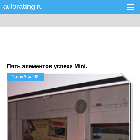
auto
rating
.ru
Пять элементов успеха Mini.
3 ноября '08