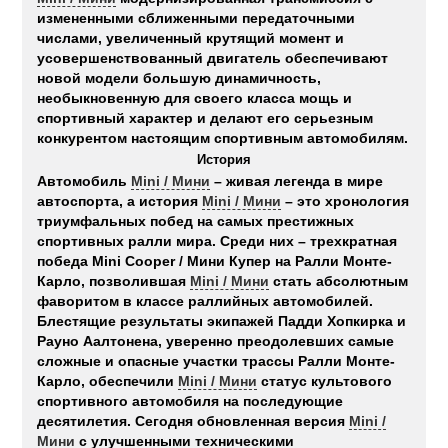
измененными сближенными передаточными
числами, увеличенный крутящий момент и
усовершенствованный двигатель обеспечивают
новой модели большую динамичность,
необыкновенную для своего класса мощь и
спортивный характер и делают его серьезным
конкурентом настоящим спортивным автомобилям.
История
Автомобиль
Mini / Мини
– живая легенда в мире
автоспорта, а история
Mini / Мини
– это хронология
триумфальных побед на самых престижных
спортивных ралли мира. Среди них – трехкратная
победа Mini Cooper / Мини Купер на Ралли Монте-
Карло, позволившая
Mini / Мини
стать абсолютным
фаворитом в классе раллийных автомобилей.
Блестящие результаты экипажей Падди Хопкирка и
Рауно Аалтонена, уверенно преодолевших самые
сложные и опасные участки трассы Ралли Монте-
Карло, обеспечили
Mini / Мини
статус культового
спортивного автомобиля на последующие
десятилетия. Сегодня обновленная версия
Mini /
Мини
с улучшенными техническими