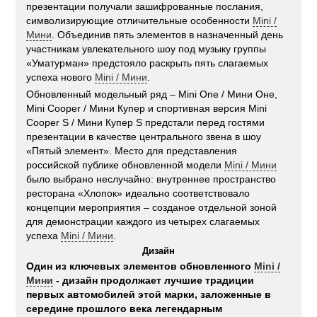
презентации получали зашифрованные послания,
символизирующие отличительные особенности
Mini /
Мини
. Объединив пять элементов в назначенный день
участникам увлекательного шоу под музыку группы
«Уматурман» предстояло раскрыть пять слагаемых
успеха нового
Mini / Мини
.
Обновленный модельный ряд – Mini One / Мини Оне,
Mini Cooper / Мини Купер и спортивная версия Mini
Cooper S / Мини Купер S предстали перед гостями
презентации в качестве центрального звена в шоу
«Пятый элемент». Место для представления
российской публике обновленной модели
Mini / Мини
было выбрано неслучайно: внутреннее пространство
ресторана «Хлопок» идеально соответствовало
концепции мероприятия – созданое отдельной зоной
для демонстрации каждого из четырех слагаемых
успеха
Mini / Мини
.
Дизайн
Один из ключевых элементов обновленного
Mini /
Мини
- дизайн продолжает лучшие традиции
первых автомобилей этой марки, заложенные в
середине прошлого века легендарным